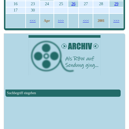
16
23
24
25
26
27
28
29
17
30
Apr
2001
<<<
>>>
<<<
>>>
Suchbegriff eingeben