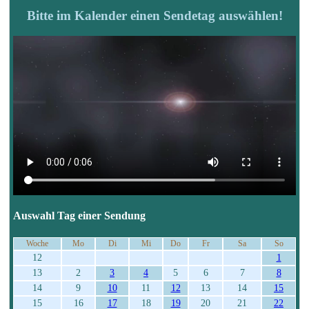
Bitte im Kalender einen Sendetag auswählen!
Auswahl Tag einer Sendung
Woche
Mo
Di
Mi
Do
Fr
Sa
So
12
1
13
2
3
4
5
6
7
8
14
9
10
11
12
13
14
15
15
16
17
18
19
20
21
22