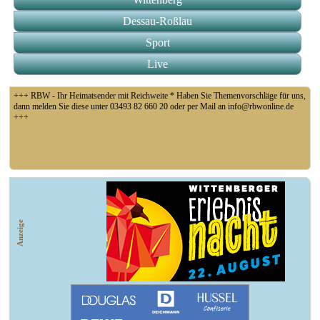
Dessau-Roßlau
Sport
Live
+++ RBW - Ihr Heimatsender mit Reichweite * Haben Sie Themenvorschläge für uns,
dann melden Sie diese unter 03493 82 660 20 oder per Mail an info@rbwonline.de
+++
+++ Fußball Oberliga Süd 1. Spieltag: SG Union Sandersdorf - VfB 1921 Krieschow,
So 14 Uhr +++
Anzeige