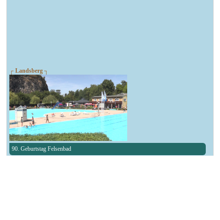
┌ Landsberg ┐
90. Geburtstag Felsenbad