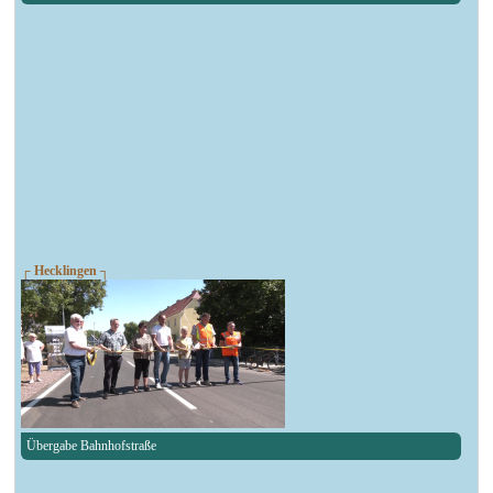
┌ Hecklingen ┐
Übergabe Bahnhofstraße