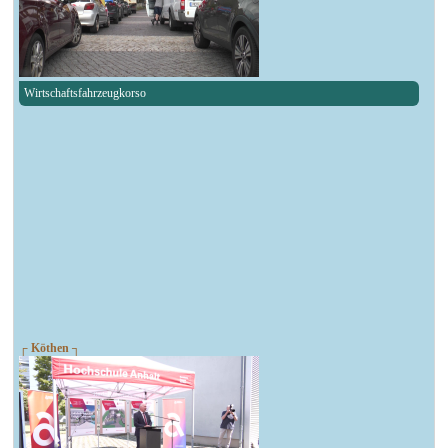
Wirtschaftsfahrzeugkorso
┌ Köthen ┐