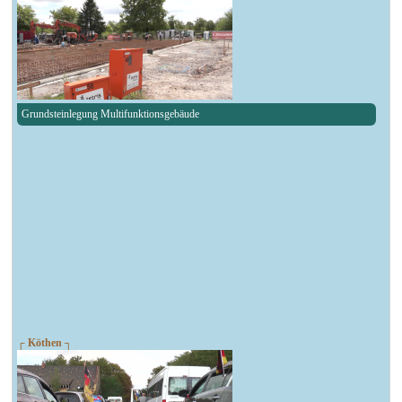
Grundsteinlegung Multifunktionsgebäude
┌ Köthen ┐