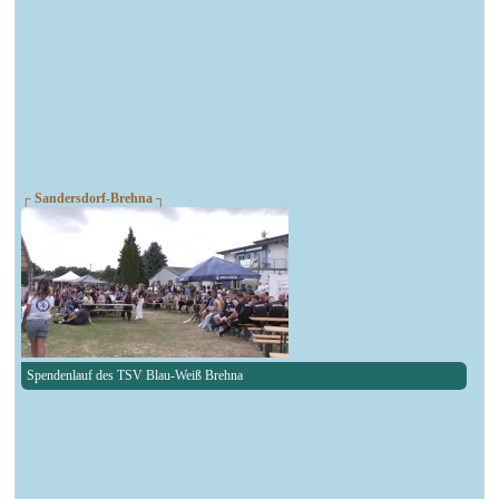
┌ Sandersdorf-Brehna ┐
Spendenlauf des TSV Blau-Weiß Brehna