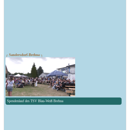
┌ Sandersdorf-Brehna ┐
Spendenlauf des TSV Blau-Weiß Brehna