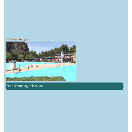
┌ Landsberg ┐
90. Geburtstag Felsenbad