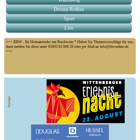
Dessau-Roßlau
Sport
Live
+++ RBW - Ihr Heimatsender mit Reichweite * Haben Sie Themenvorschläge für uns,
dann melden Sie diese unter 03493 82 660 20 oder per Mail an info@rbwonline.de
+++
+++ Fußball Oberliga Süd 1. Spieltag: SG Union Sandersdorf - VfB 1921 Krieschow,
So 14 Uhr +++
Anzeige