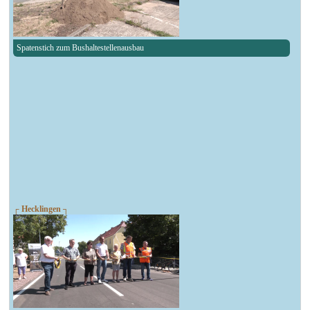
Spatenstich zum Bushaltestellenausbau
┌ Hecklingen ┐