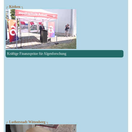
┌ Köthen ┐
Kräftige Finanzspritze für Algenforschung
┌ Lutherstadt Wittenberg ┐