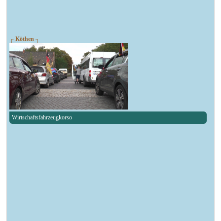
┌ Köthen ┐
Wirtschaftsfahrzeugkorso