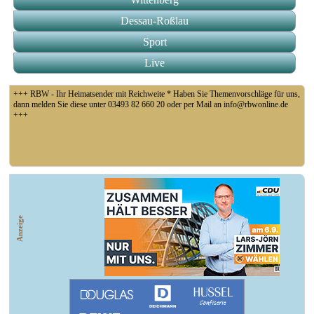
Dessau-Roßlau
Sport
Live
+++ RBW - Ihr Heimatsender mit Reichweite * Haben Sie Themenvorschläge für uns,
dann melden Sie diese unter 03493 82 660 20 oder per Mail an info@rbwonline.de
+++
+++ Coswig: Die Elfähre Coswig hat wegen des geringen Wasserstands der Elbe den
Betrieb eingestellt +++
Anzeige