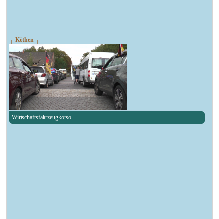
┌ Köthen ┐
Wirtschaftsfahrzeugkorso