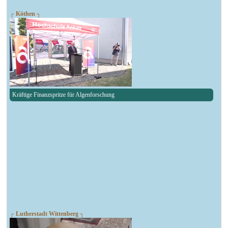
┌ Köthen ┐
Kräftige Finanzspritze für Algenforschung
┌ Lutherstadt Wittenberg ┐