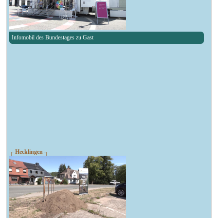
Infomobil des Bundestages zu Gast
┌ Hecklingen ┐