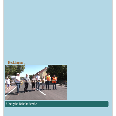
┌ Hecklingen ┐
Übergabe Bahnhofstraße