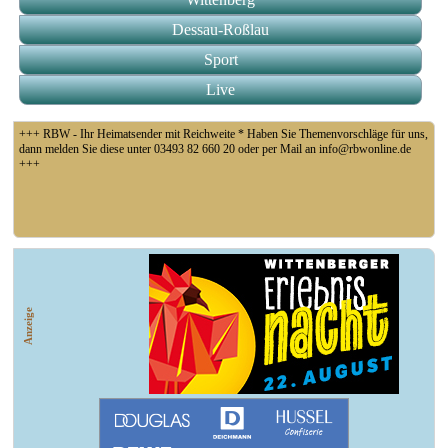
Dessau-Roßlau
Sport
Live
+++ RBW - Ihr Heimatsender mit Reichweite * Haben Sie Themenvorschläge für uns,
dann melden Sie diese unter 03493 82 660 20 oder per Mail an info@rbwonline.de
+++
+++ Fußball Oberliga Süd 1. Spieltag: SG Union Sandersdorf - VfB 1921 Krieschow,
So 14 Uhr +++
Anzeige