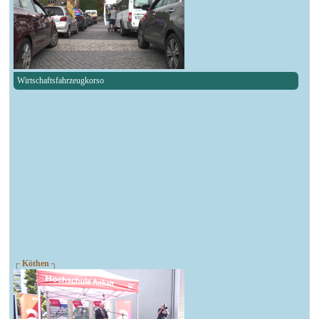
Wirtschaftsfahrzeugkorso
┌ Köthen ┐