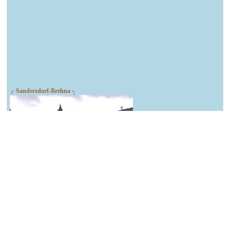
┌ Sandersdorf-Brehna ┐
Spendenlauf des TSV Blau-Weiß Brehna