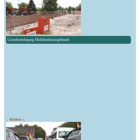
Grundsteinlegung Multifunktionsgebäude
┌ Köthen ┐