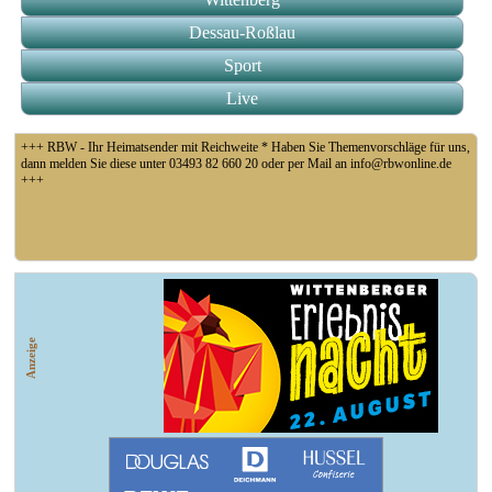
Dessau-Roßlau
Sport
Live
+++ RBW - Ihr Heimatsender mit Reichweite * Haben Sie Themenvorschläge für uns,
dann melden Sie diese unter 03493 82 660 20 oder per Mail an info@rbwonline.de
+++
+++ Fußball Oberliga Süd 1. Spieltag: SG Union Sandersdorf - VfB 1921 Krieschow,
So 14 Uhr +++
Anzeige