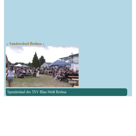
┌ Sandersdorf-Brehna ┐
Spendenlauf des TSV Blau-Weiß Brehna