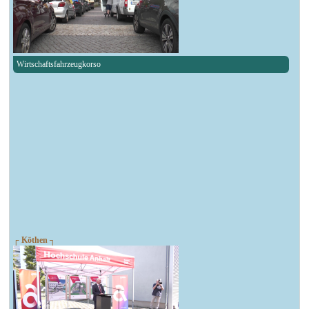
Wirtschaftsfahrzeugkorso
┌ Köthen ┐