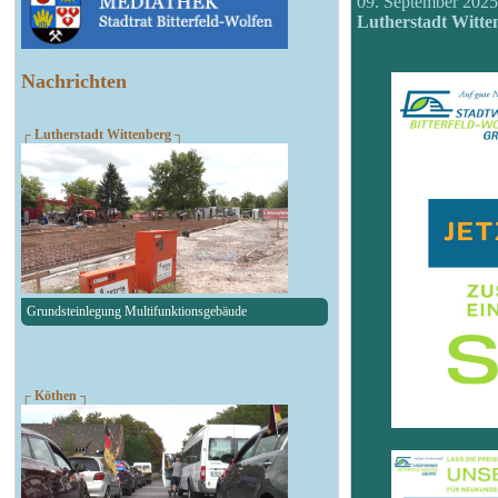
09. September 202
Lutherstadt Witte
Nachrichten
┌ Lutherstadt Wittenberg ┐
Grundsteinlegung Multifunktionsgebäude
┌ Köthen ┐