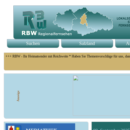
Suchen
Salzland
An
+++ RBW - Ihr Heimatsender mit Reichweite * Haben Sie Themenvorschläge für uns, dan
+++ Fußball Oberliga Süd 1. Spieltag: SG Union Sandersdorf - VfB 1921 Krieschow, S
Anzeige