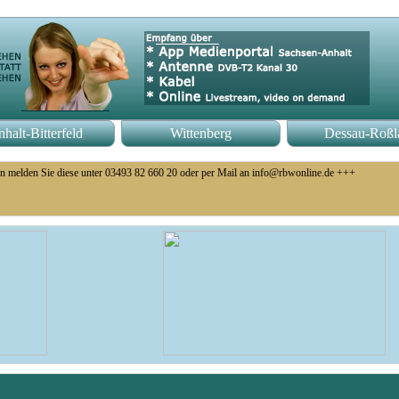
halt-Bitterfeld
Wittenberg
Dessau-Roßl
n melden Sie diese unter 03493 82 660 20 oder per Mail an info@rbwonline.de +++
o 14 Uhr +++