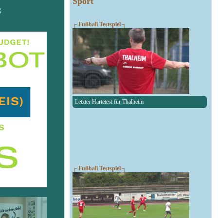
Sport
g
┌ Fußball Testspiel ┐
Letzter Härtetest für Thalheim
┌ Fußball Testspiel ┐