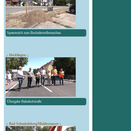
Spatenstich zum Bushaltestellenausbau
┌ Hecklingen ┐
Übergabe Bahnhofstraße
┌ Bad Schmiedeberg/Muldestausee ┐