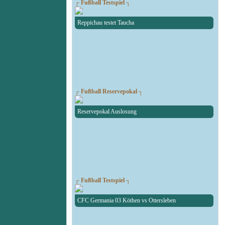
┌ Fußball Testspiel ┐
Reppichau testet Taucha
┌ Fußball Reservepokal ┐
Reservepokal Auslosung
┌ Fußball Testspiel ┐
CFC Germania 03 Köthen vs Ottersleben