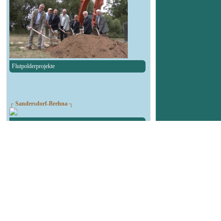
Flutpolderprojekte
┌ Sandersdorf-Brehna ┐
Spendenlauf des TSV Blau-Weiß Brehna
┌ Landsberg ┐
90. Geburtstag Felsenbad
┌ Köthen ┐