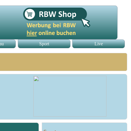
au
Sport
Live