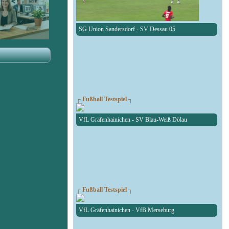
SG Union Sandersdorf - SV Dessau 05
┌ Fußball Testspiel ┐
VfL Gräfenhainichen - SV Blau-Weiß Dölau
┌ Fußball Testspiel ┐
VfL Gräfenhainichen - VfB Merseburg