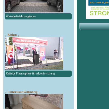
Wirtschaftsfahrzeugkorso
┌ Köthen ┐
Kräftige Finanzspritze für Algenforschung
┌ Lutherstadt Wittenberg ┐