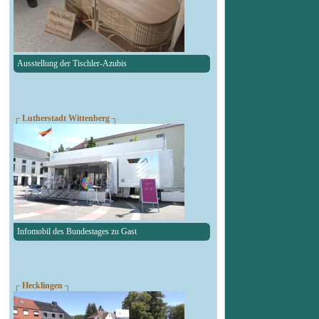
Ausstellung der Tischler-Azubis
┌ Lutherstadt Wittenberg ┐
Infomobil des Bundestages zu Gast
┌ Hecklingen ┐