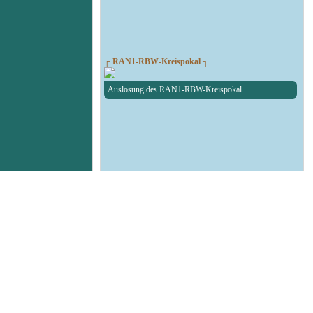
┌ RAN1-RBW-Kreispokal ┐
Auslosung des RAN1-RBW-Kreispokal
┌ Fußball Testspiel ┐
SG Union Sandersdorf - RedBull Leipzig U19
┌ Volleyball 1. Bundesliga ┐