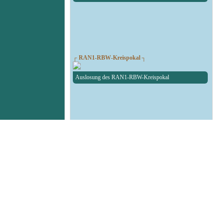
┌ RAN1-RBW-Kreispokal ┐
Auslosung des RAN1-RBW-Kreispokal
┌ Fußball Testspiel ┐
SG Union Sandersdorf - RedBull Leipzig U19