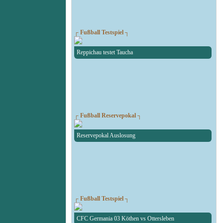
┌ Fußball Testspiel ┐
Reppichau testet Taucha
┌ Fußball Reservepokal ┐
Reservepokal Auslosung
┌ Fußball Testspiel ┐
CFC Germania 03 Köthen vs Ottersleben