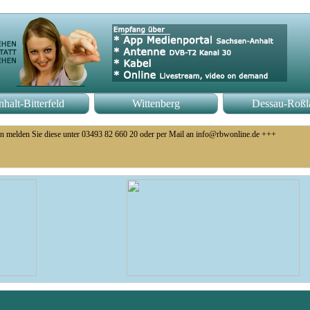
halt-Bitterfeld
Wittenberg
Dessau-Roßl
n melden Sie diese unter 03493 82 660 20 oder per Mail an info@rbwonline.de +++
o 14 Uhr +++