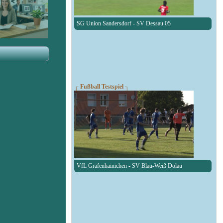
SG Union Sandersdorf - SV Dessau 05
┌ Fußball Testspiel ┐
VfL Gräfenhainichen - SV Blau-Weiß Dölau