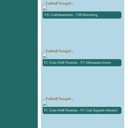
┌ Fußball Testspiel ┐
VfL Gräfenhainichen - VfB Merseburg
┌ Fußball Testspiel ┐
FC Grün-Weiß Piesteritz - SV Allemannia Jessen
┌ Fußball Testspiel ┐
FC Grün-Weiß Piesteritz - SV Graf Zeppelin Abtsdorf