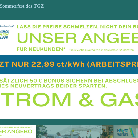
5
: Sommerfest des TGZ