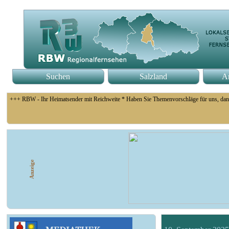
Suchen
Salzland
An
+++ RBW - Ihr Heimatsender mit Reichweite * Haben Sie Themenvorschläge für uns, dan
+++ Fußball Oberliga Süd 1. Spieltag: SG Union Sandersdorf - VfB 1921 Krieschow, S
Anzeige