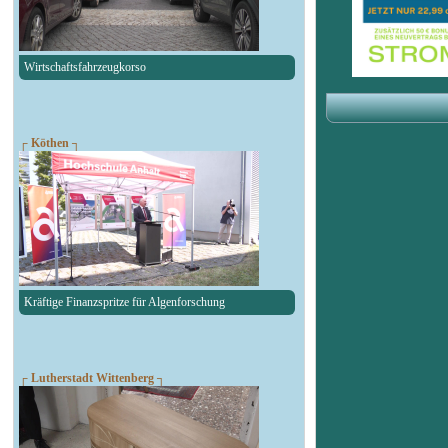
Wirtschaftsfahrzeugkorso
┌ Köthen ┐
Kräftige Finanzspritze für Algenforschung
┌ Lutherstadt Wittenberg ┐