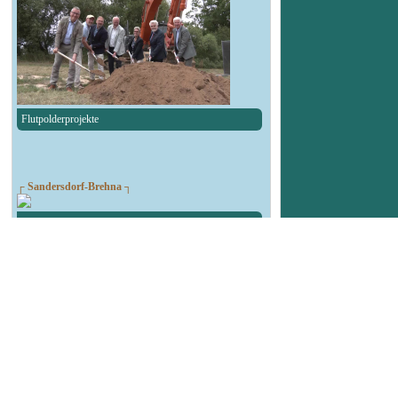
Flutpolderprojekte
┌ Sandersdorf-Brehna ┐
Spendenlauf des TSV Blau-Weiß Brehna
┌ Landsberg ┐
90. Geburtstag Felsenbad
┌ Köthen ┐