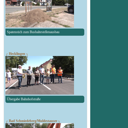
Spatenstich zum Bushaltestellenausbau
┌ Hecklingen ┐
Übergabe Bahnhofstraße
┌ Bad Schmiedeberg/Muldestausee ┐