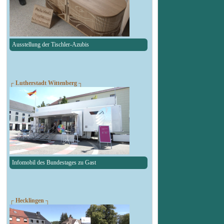
Ausstellung der Tischler-Azubis
┌ Lutherstadt Wittenberg ┐
Infomobil des Bundestages zu Gast
┌ Hecklingen ┐