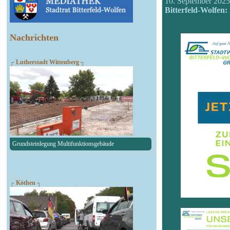
10. September 202
Bitterfeld-Wolfen
Nachrichten
┌ Lutherstadt Wittenberg ┐
Grundsteinlegung Multifunktionsgebäude
┌ Köthen ┐