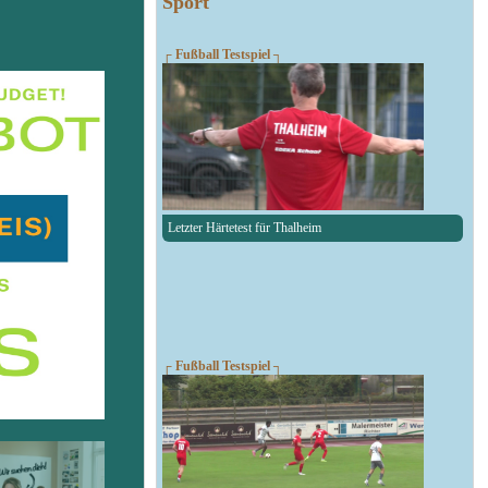
Sport
┌ Fußball Testspiel ┐
Letzter Härtetest für Thalheim
┌ Fußball Testspiel ┐