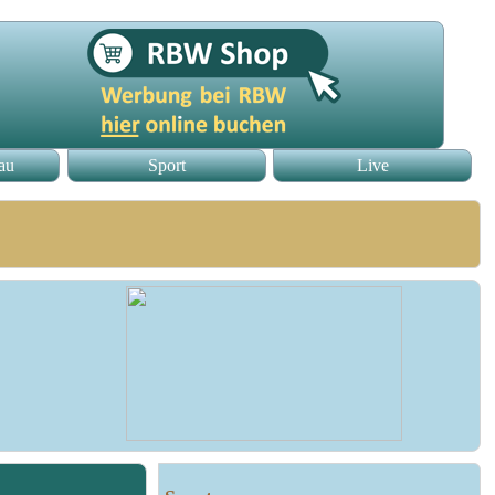
au
Sport
Live