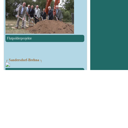
Flutpolderprojekte
┌ Sandersdorf-Brehna ┐
Spendenlauf des TSV Blau-Weiß Brehna
┌ Landsberg ┐
90. Geburtstag Felsenbad
┌ Köthen ┐