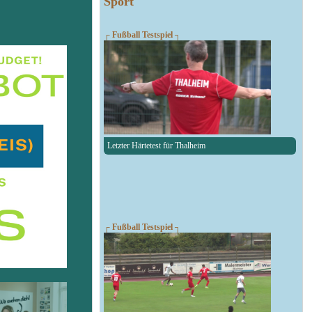
Sport
┌ Fußball Testspiel ┐
Letzter Härtetest für Thalheim
┌ Fußball Testspiel ┐