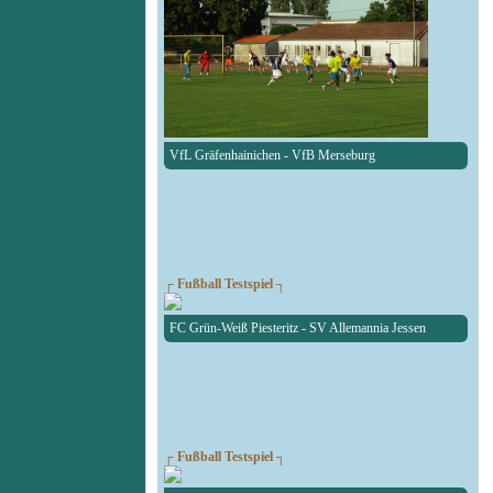
VfL Gräfenhainichen - VfB Merseburg
┌ Fußball Testspiel ┐
FC Grün-Weiß Piesteritz - SV Allemannia Jessen
┌ Fußball Testspiel ┐