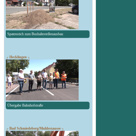
Spatenstich zum Bushaltestellenausbau
┌ Hecklingen ┐
Übergabe Bahnhofstraße
┌ Bad Schmiedeberg/Muldestausee ┐