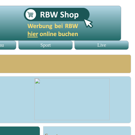
au
Sport
Live