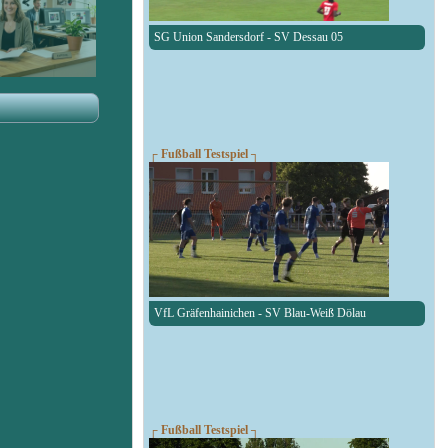
SG Union Sandersdorf - SV Dessau 05
┌ Fußball Testspiel ┐
VfL Gräfenhainichen - SV Blau-Weiß Dölau
┌ Fußball Testspiel ┐