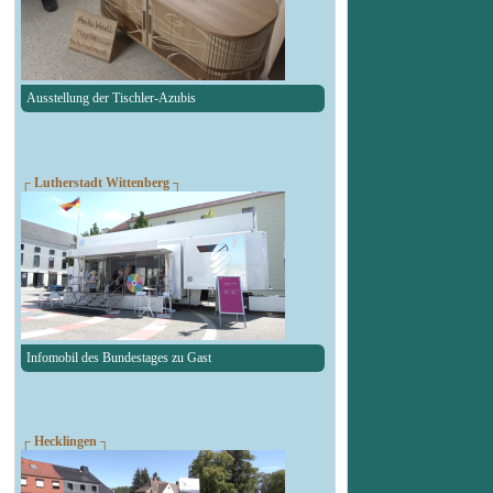
Ausstellung der Tischler-Azubis
┌ Lutherstadt Wittenberg ┐
Infomobil des Bundestages zu Gast
┌ Hecklingen ┐