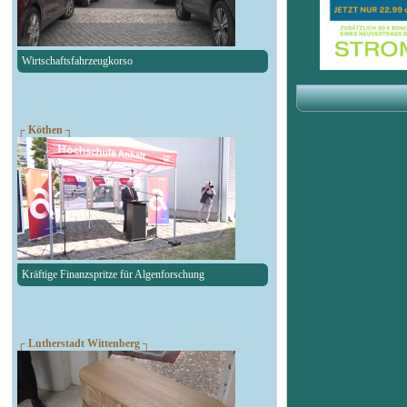
Wirtschaftsfahrzeugkorso
┌ Köthen ┐
Kräftige Finanzspritze für Algenforschung
┌ Lutherstadt Wittenberg ┐