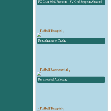
FC Grün-Weiß Piesteritz - SV Graf Zeppelin Abtsdorf
┌ Fußball Testspiel ┐
Reppichau testet Taucha
┌ Fußball Reservepokal ┐
Reservepokal Auslosung
┌ Fußball Testspiel ┐