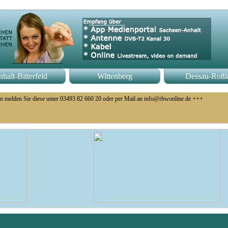
halt-Bitterfeld
Wittenberg
Dessau-Roßl
n melden Sie diese unter 03493 82 660 20 oder per Mail an info@rbwonline.de +++
o 14 Uhr +++