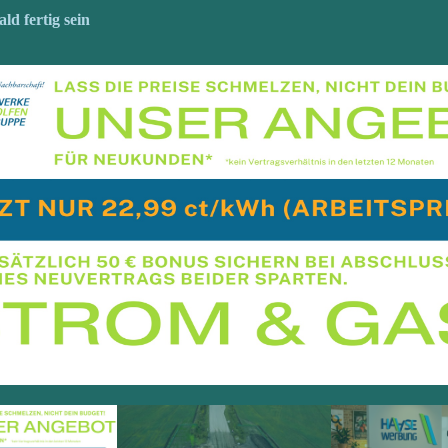
5
ld fertig sein