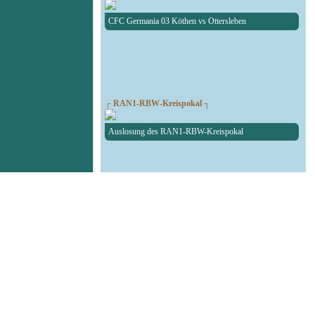
CFC Germania 03 Köthen vs Ottersleben
┌ RAN1-RBW-Kreispokal ┐
Auslosung des RAN1-RBW-Kreispokal
┌ Fußball Testspiel ┐
SG Union Sandersdorf - RedBull Leipzig U19