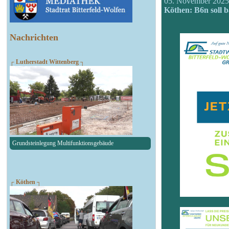
05. November 202
Köthen: B6n soll ba
Nachrichten
┌ Lutherstadt Wittenberg ┐
Grundsteinlegung Multifunktionsgebäude
┌ Köthen ┐