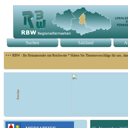
Suchen
Salzland
An
+++ RBW - Ihr Heimatsender mit Reichweite * Haben Sie Themenvorschläge für uns, dan
+++ Fußball Oberliga Süd 1. Spieltag: SG Union Sandersdorf - VfB 1921 Krieschow, S
Anzeige