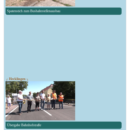
Spatenstich zum Bushaltestellenausbau
┌ Hecklingen ┐
Übergabe Bahnhofstraße