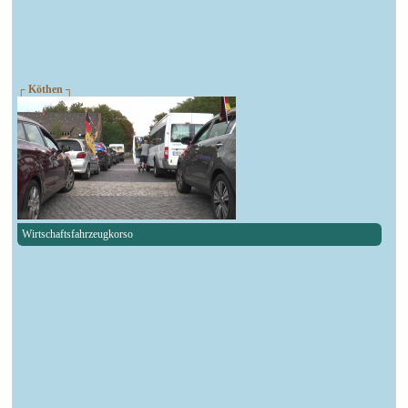
┌ Köthen ┐
Wirtschaftsfahrzeugkorso