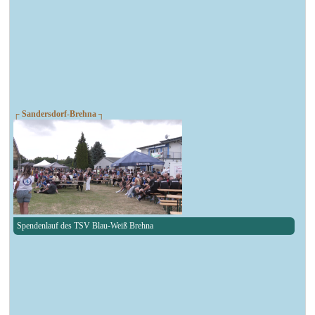
┌ Sandersdorf-Brehna ┐
Spendenlauf des TSV Blau-Weiß Brehna