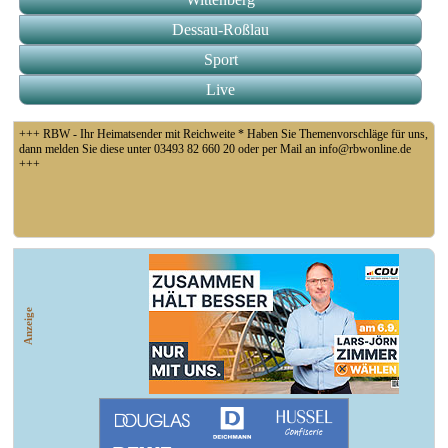
Dessau-Roßlau
Sport
Live
+++ RBW - Ihr Heimatsender mit Reichweite * Haben Sie Themenvorschläge für uns,
dann melden Sie diese unter 03493 82 660 20 oder per Mail an info@rbwonline.de
+++
+++ Coswig: Die Elfähre Coswig hat wegen des geringen Wasserstands der Elbe den
Betrieb eingestellt +++
Anzeige