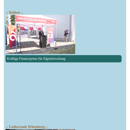
┌ Köthen ┐
Kräftige Finanzspritze für Algenforschung
┌ Lutherstadt Wittenberg ┐