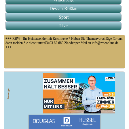
Dessau-Roßlau
Sport
Live
+++ RBW - Ihr Heimatsender mit Reichweite * Haben Sie Themenvorschläge für uns,
dann melden Sie diese unter 03493 82 660 20 oder per Mail an info@rbwonline.de
+++
+++ Coswig: Die Elfähre Coswig hat wegen des geringen Wasserstands der Elbe den
Betrieb eingestellt +++
Anzeige