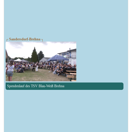
┌ Sandersdorf-Brehna ┐
Spendenlauf des TSV Blau-Weiß Brehna