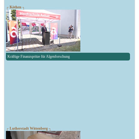
┌ Köthen ┐
Kräftige Finanzspritze für Algenforschung
┌ Lutherstadt Wittenberg ┐