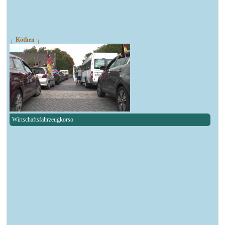
┌ Köthen ┐
Wirtschaftsfahrzeugkorso