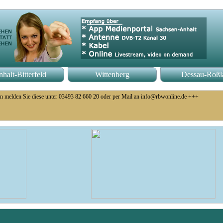
halt-Bitterfeld
Wittenberg
Dessau-Roßl
n melden Sie diese unter 03493 82 660 20 oder per Mail an info@rbwonline.de +++
o 14 Uhr +++