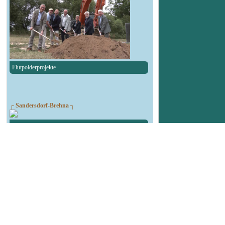
Flutpolderprojekte
┌ Sandersdorf-Brehna ┐
Spendenlauf des TSV Blau-Weiß Brehna
┌ Landsberg ┐
90. Geburtstag Felsenbad
┌ Köthen ┐