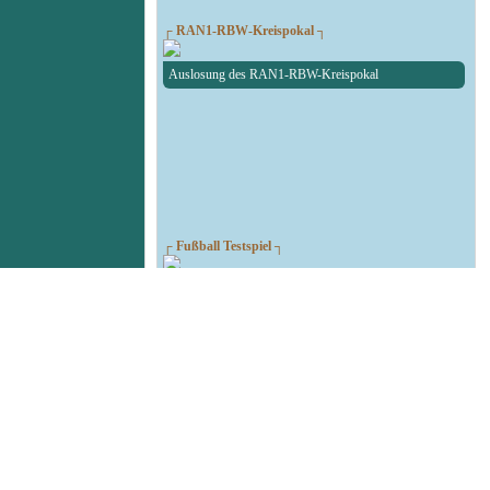
┌ RAN1-RBW-Kreispokal ┐
Auslosung des RAN1-RBW-Kreispokal
┌ Fußball Testspiel ┐
SG Union Sandersdorf - RedBull Leipzig U19
┌ Volleyball 1. Bundesliga ┐