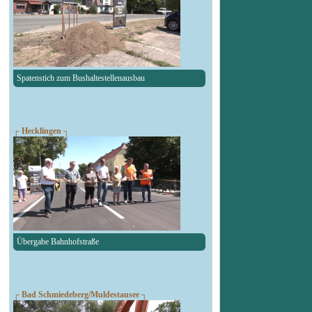
Spatenstich zum Bushaltestellenausbau
┌ Hecklingen ┐
Übergabe Bahnhofstraße
┌ Bad Schmiedeberg/Muldestausee ┐