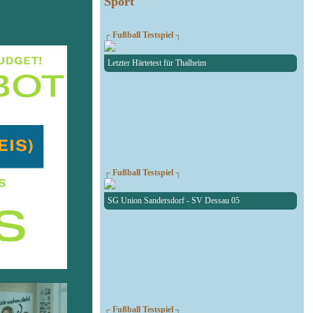
Sport
┌ Fußball Testspiel ┐
Letzter Härtetest für Thalheim
┌ Fußball Testspiel ┐
SG Union Sandersdorf - SV Dessau 05
┌ Fußball Testspiel ┐