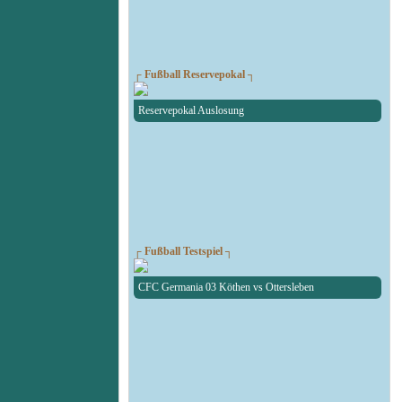
┌ Fußball Reservepokal ┐
Reservepokal Auslosung
┌ Fußball Testspiel ┐
CFC Germania 03 Köthen vs Ottersleben