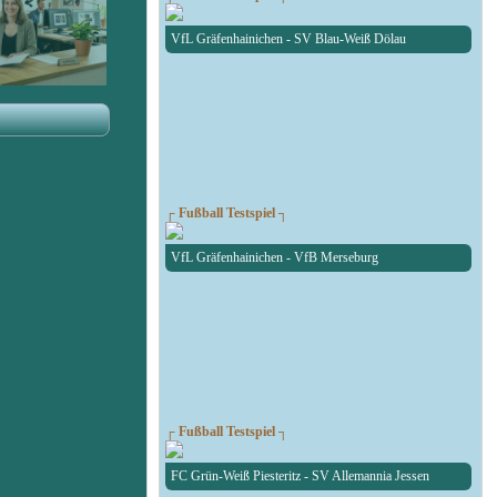
VfL Gräfenhainichen - SV Blau-Weiß Dölau
┌ Fußball Testspiel ┐
VfL Gräfenhainichen - VfB Merseburg
┌ Fußball Testspiel ┐
FC Grün-Weiß Piesteritz - SV Allemannia Jessen