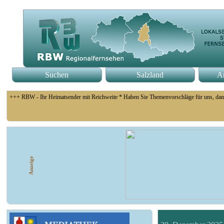
Suchen
Salzland
An
+++ RBW - Ihr Heimatsender mit Reichweite * Haben Sie Themenvorschläge für uns, dan
+++ Fußball Oberliga Süd 1. Spieltag: SG Union Sandersdorf - VfB 1921 Krieschow, S
Anzeige