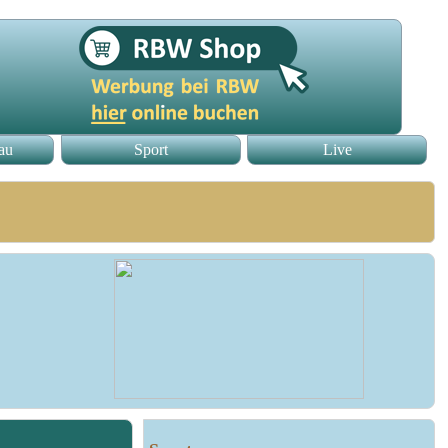
au
Sport
Live