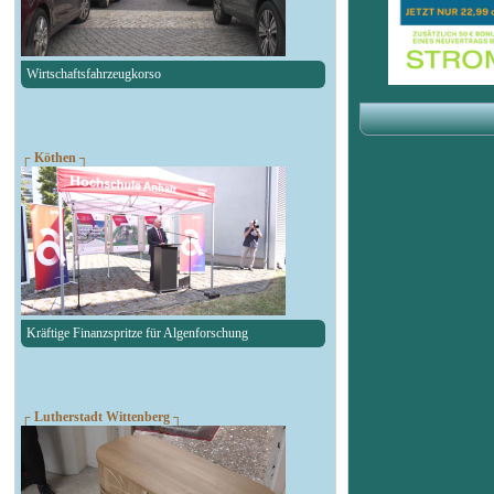
Wirtschaftsfahrzeugkorso
┌ Köthen ┐
Kräftige Finanzspritze für Algenforschung
┌ Lutherstadt Wittenberg ┐