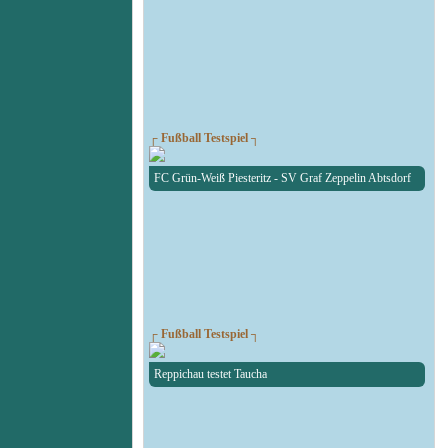
┌ Fußball Testspiel ┐
FC Grün-Weiß Piesteritz - SV Graf Zeppelin Abtsdorf
┌ Fußball Testspiel ┐
Reppichau testet Taucha