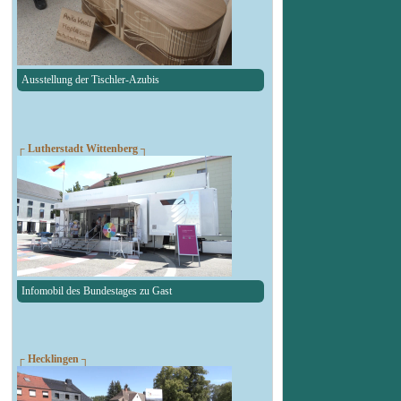
Ausstellung der Tischler-Azubis
┌ Lutherstadt Wittenberg ┐
Infomobil des Bundestages zu Gast
┌ Hecklingen ┐