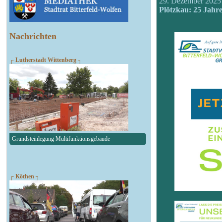
29. Dezember 2025
Plötzkau: 25 Jahr
Nachrichten
┌ Lutherstadt Wittenberg ┐
Grundsteinlegung Multifunktionsgebäude
┌ Köthen ┐