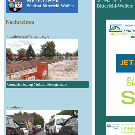
06. Mai 2026
Bitterfeld-Wolfen: 
Nachrichten
┌ Lutherstadt Wittenberg ┐
Grundsteinlegung Multifunktionsgebäude
┌ Köthen ┐