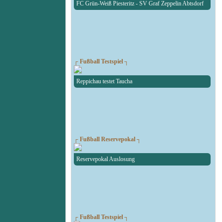
FC Grün-Weiß Piesteritz - SV Graf Zeppelin Abtsdorf
┌ Fußball Testspiel ┐
Reppichau testet Taucha
┌ Fußball Reservepokal ┐
Reservepokal Auslosung
┌ Fußball Testspiel ┐