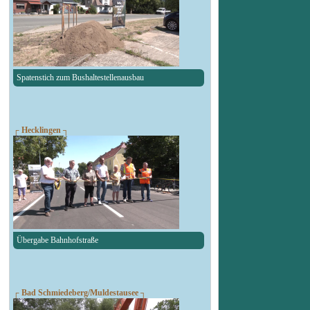
Spatenstich zum Bushaltestellenausbau
┌ Hecklingen ┐
Übergabe Bahnhofstraße
┌ Bad Schmiedeberg/Muldestausee ┐