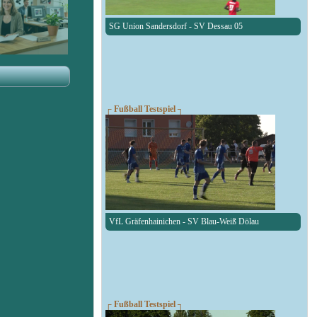
SG Union Sandersdorf - SV Dessau 05
┌ Fußball Testspiel ┐
VfL Gräfenhainichen - SV Blau-Weiß Dölau
┌ Fußball Testspiel ┐