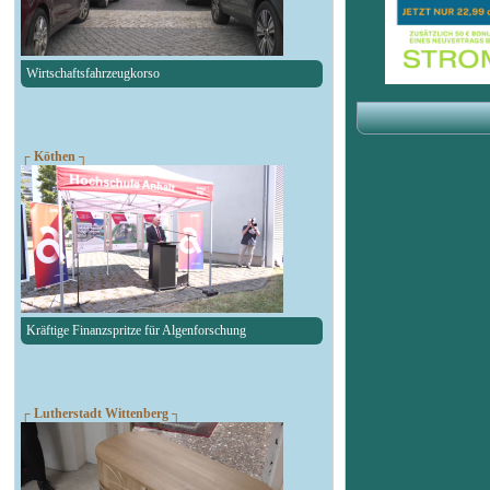
Wirtschaftsfahrzeugkorso
┌ Köthen ┐
Kräftige Finanzspritze für Algenforschung
┌ Lutherstadt Wittenberg ┐