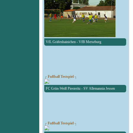
VfL Gräfenhainichen - VfB Merseburg
┌ Fußball Testspiel ┐
FC Grün-Weiß Piesteritz - SV Allemannia Jessen
┌ Fußball Testspiel ┐