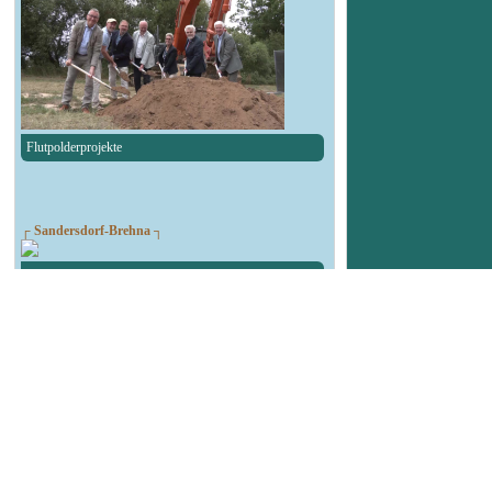
Flutpolderprojekte
┌ Sandersdorf-Brehna ┐
Spendenlauf des TSV Blau-Weiß Brehna
┌ Landsberg ┐
90. Geburtstag Felsenbad
┌ Köthen ┐