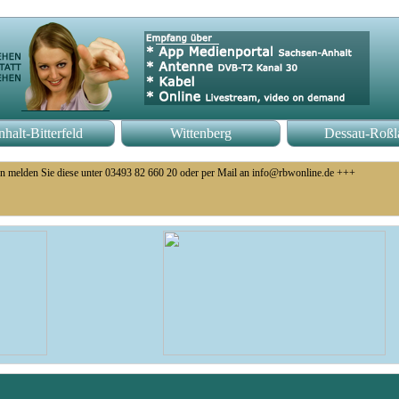
halt-Bitterfeld
Wittenberg
Dessau-Roßl
n melden Sie diese unter 03493 82 660 20 oder per Mail an info@rbwonline.de +++
eb eingestellt +++