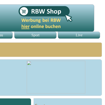
au
Sport
Live