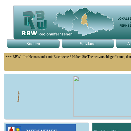
Suchen
Salzland
An
+++ RBW - Ihr Heimatsender mit Reichweite * Haben Sie Themenvorschläge für uns, dan
+++ Coswig: Die Elfähre Coswig hat wegen des geringen Wasserstands der Elbe den Betri
Anzeige