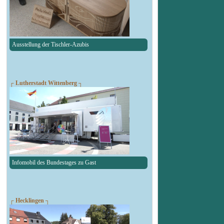
Ausstellung der Tischler-Azubis
┌ Lutherstadt Wittenberg ┐
Infomobil des Bundestages zu Gast
┌ Hecklingen ┐