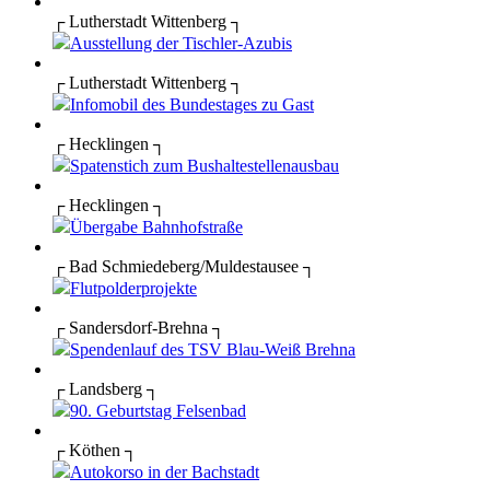
┌ Lutherstadt Wittenberg ┐
Ausstellung der Tischler-Azubis
┌ Lutherstadt Wittenberg ┐
Infomobil des Bundestages zu Gast
┌ Hecklingen ┐
Spatenstich zum Bushaltestellenausbau
┌ Hecklingen ┐
Übergabe Bahnhofstraße
┌ Bad Schmiedeberg/Muldestausee ┐
Flutpolderprojekte
┌ Sandersdorf-Brehna ┐
Spendenlauf des TSV Blau-Weiß Brehna
┌ Landsberg ┐
90. Geburtstag Felsenbad
┌ Köthen ┐
Autokorso in der Bachstadt