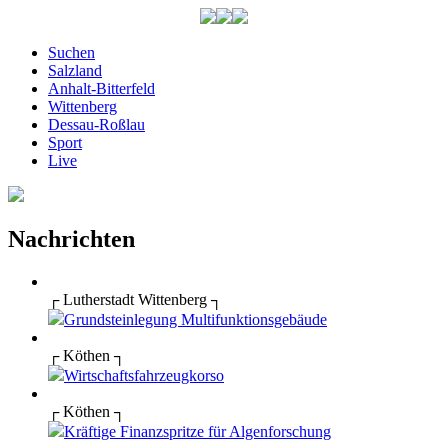
Suchen
Salzland
Anhalt-Bitterfeld
Wittenberg
Dessau-Roßlau
Sport
Live
Nachrichten
┌ Lutherstadt Wittenberg ┐
Grundsteinlegung Multifunktionsgebäude
┌ Köthen ┐
Wirtschaftsfahrzeugkorso
┌ Köthen ┐
Kräftige Finanzspritze für Algenforschung