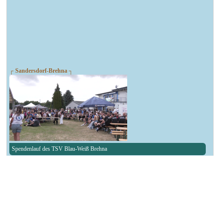
┌ Sandersdorf-Brehna ┐
Spendenlauf des TSV Blau-Weiß Brehna