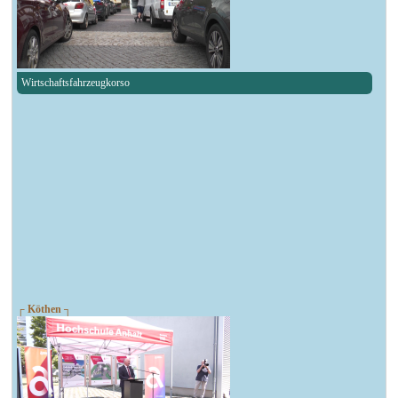
Wirtschaftsfahrzeugkorso
┌ Köthen ┐