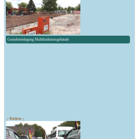
Grundsteinlegung Multifunktionsgebäude
┌ Köthen ┐