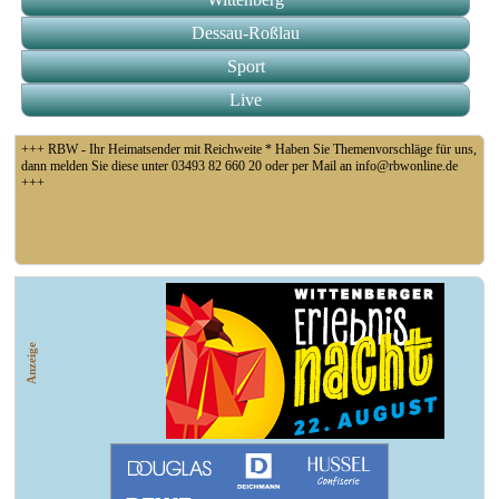
Dessau-Roßlau
Sport
Live
+++ RBW - Ihr Heimatsender mit Reichweite * Haben Sie Themenvorschläge für uns,
dann melden Sie diese unter 03493 82 660 20 oder per Mail an info@rbwonline.de
+++
+++ Fußball Oberliga Süd 1. Spieltag: SG Union Sandersdorf - VfB 1921 Krieschow,
So 14 Uhr +++
Anzeige