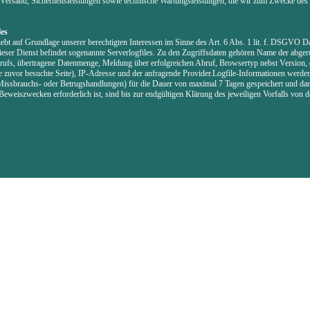
Versand, Sicherheitsleistungen sowie technische Wartungsleistungen, die wir zum Zwecke des 
.
les
ebt auf Grundlage unserer berechtigten Interessen im Sinne des Art. 6 Abs. 1 lit. f. DSGVO Da
ieser Dienst befindet sogenannte Serverlogfiles. Zu den Zugriffsdaten gehören Name der abger
ufs, übertragene Datenmenge, Meldung über erfolgreichen Abruf, Browsertyp nebst Version, 
e zuvor besuchte Seite), IP-Adresse und der anfragende Provider.Logfile-Informationen werde
Missbrauchs- oder Betrugshandlungen) für die Dauer von maximal 7 Tagen gespeichert und dan
eweiszwecken erforderlich ist, sind bis zur endgültigen Klärung des jeweiligen Vorfalls von 