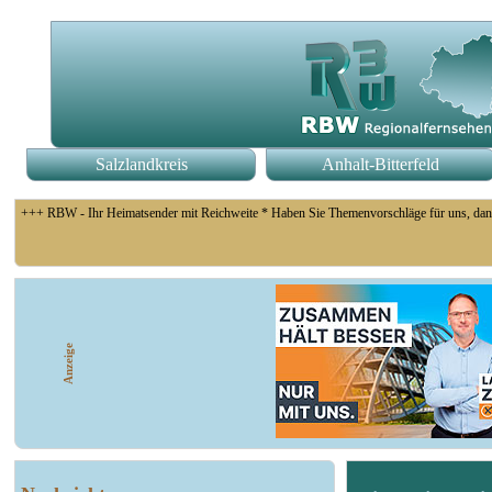
Salzlandkreis
Anhalt-Bitterfeld
+++ RBW - Ihr Heimatsender mit Reichweite * Haben Sie Themenvorschläge für uns, dan
+++ Muldenstein: 720 000 Euro Fördermittel von Bund und Land erhält die Gemeinde für
Anzeige