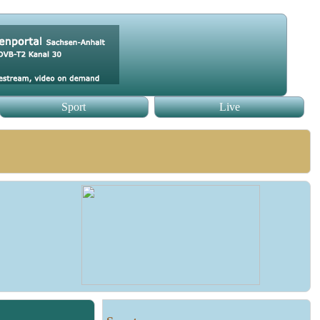
Sport
Live
nvestitionsgesetz Kohleregion" +++