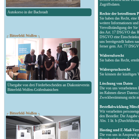
Zugriffsdaten.
Autokorso in der Bachstadt
Rechte der betroffenen 
Sie haben das Recht, eine 
weitere Informationen un
Vervollständigung der Sie
des Art. 17 DSGVO das Rec
┌ Bitterfeld-Wolfen ┐
DSGVO eine Einschränkung 
uns bereitgestellt haben 
ferner gem. Art. 77 DSGVO
Widerrufsrecht
Sie haben das Recht, erte
Widerspruchsrecht
Sie können der künftigen 
Löschung von Daten
Übergabe von drei Förderbescheiden an Diakonieverein
Die von uns verarbeiteten
Bitterfeld-Wolfen-Gräfenhainichen
im Rahmen dieser Datensch
Zweckbestimmung nicht meh
Bestellabwicklung Mitsch
Wir verarbeiten personeng
┌ Bitterfeld-Wolfen ┐
den Besteller. Die Angabe 
Abs. 1 lit. b (Durchführu
Hosting und E-Mail-Ver
Die von uns in Anspruch g