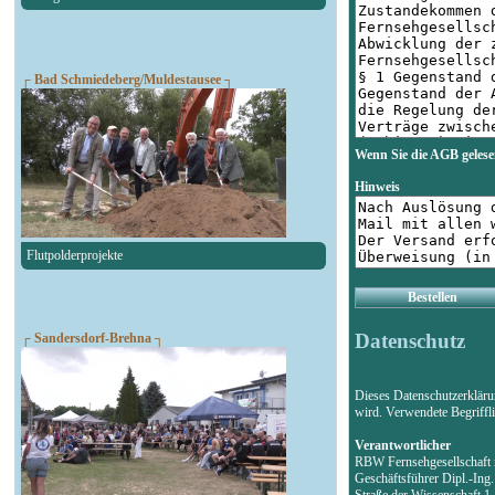
┌ Bad Schmiedeberg/Muldestausee ┐
Wenn Sie die AGB gelese
Hinweis
Flutpolderprojekte
Bestellen
Datenschutz
┌ Sandersdorf-Brehna ┐
Dieses Datenschutzerklär
wird. Verwendete Begriff
Verantwortlicher
RBW Fernsehgesellschaf
Geschäftsführer Dipl.-Ing
Straße der Wissenschaft 1