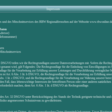
Impressum
es und des Mitschnittservices des RBW Regionalfernsehen auf der Webseite www.rbwonline.d
 Daten
Adresse)
Telefonnummer)
zern
Mitschnittservices
DSGVO teilen wir die Rechtsgrundlagen unserer Datenverarbeitungen mit. Sofern die Rechtsg
 genannt wird, gilt Folgendes: Die Rechtsgrundlage für die Einholung von Einwilligungen ist Art
lage für die Verarbeitung zur Erfüllung unserer Leistungen und Durchführung vertragliche
ist Art. 6 Abs. 1 lit. b DSGVO, die Rechtsgrundlage für die Verarbeitung zur Erfüllung unser
 Abs. 1 lit. c DSGVO, und die Rechtsgrundlage für die Verarbeitung zur Wahrung unserer berecht
en Fall, dass lebenswichtige Interessen der betroffenen Person oder einer anderen natürlichen
rforderlich machen, dient Art. 6 Abs. 1 lit. d DSGVO als Rechtsgrundlage.
des Art. 32 DSGVO unter Berücksichtigung des Stands der Technik geeignete technische und 
siko angemessenes Schutzniveau zu gewährleisten.
n
ammenarbeit mit Dritten, die personengebundene Daten übermittelt bekommen. Unser Hostinganbi