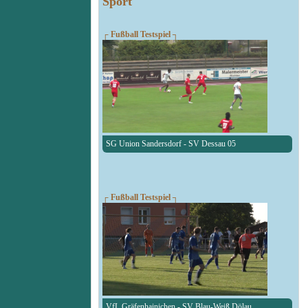
Sport
┌ Fußball Testspiel ┐
SG Union Sandersdorf - SV Dessau 05
┌ Fußball Testspiel ┐
VfL Gräfenhainichen - SV Blau-Weiß Dölau