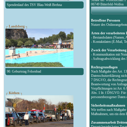
06749 Bitterfeld-Wolfen
Spendenlauf des TSV Blau-Weiß Brehna
Betroffene Personen
Nutzer des Onlineangebot
┌ Landsberg ┐
Arten der verarbeiteten
- Bestandsdaten (Namen, 
- Kontaktdaten (E-Mail, 
Zweck der Verarbeitung
- Kommunikation mit Nut
- Auftragsabwicklung des 
Rechtsgrundlagen
Nach Maßgabe des Art. 13 
90. Geburtstag Felsenbad
Datenschutzerklärung nicht
7 DSGVO, die Rechtsgrund
Beantwortung von Anfragen 
Verpflichtungen ist Art. 6
Abs. 1 lit. f DSGVO. Für d
┌ Köthen ┐
personenbezogener Daten e
Sicherheitsmaßnahmen
Wir treffen nach Maßgabe 
Maßnahmen, um ein dem Ri
Zusammenarbeit Dritte
Derzeit besteht keine Zus