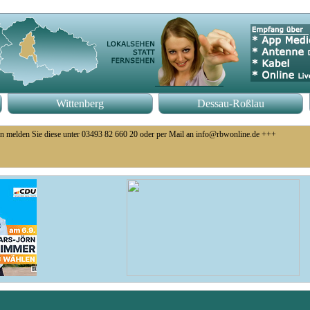
Wittenberg
Dessau-Roßlau
n melden Sie diese unter 03493 82 660 20 oder per Mail an info@rbwonline.de +++
 den umfassenden Ausbau des Bahnhofsvorplatzes * Die Mittel kommen aus dem Fördertopf "I