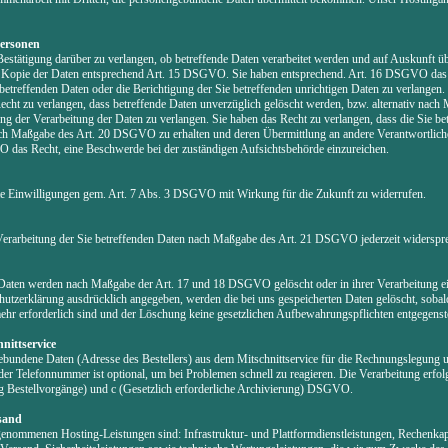
Personen
Bestätigung darüber zu verlangen, ob betreffende Daten verarbeitet werden und auf Auskunft ü
d Kopie der Daten entsprechend Art. 15 DSGVO. Sie haben entsprechend. Art. 16 DSGVO das 
 betreffenden Daten oder die Berichtigung der Sie betreffenden unrichtigen Daten zu verlange
ht zu verlangen, dass betreffende Daten unverzüglich gelöscht werden, bzw. alternativ nach
der Verarbeitung der Daten zu verlangen. Sie haben das Recht zu verlangen, dass die Sie bet
nach Maßgabe des Art. 20 DSGVO zu erhalten und deren Übermittlung an andere Verantwortliche
 das Recht, eine Beschwerde bei der zuständigen Aufsichtsbehörde einzureichen.
ilte Einwilligungen gem. Art. 7 Abs. 3 DSGVO mit Wirkung für die Zukunft zu widerrufen.
Verarbeitung der Sie betreffenden Daten nach Maßgabe des Art. 21 DSGVO jederzeit widerspr
 Daten werden nach Maßgabe der Art. 17 und 18 DSGVO gelöscht oder in ihrer Verarbeitung ei
utzerklärung ausdrücklich angegeben, werden die bei uns gespeicherten Daten gelöscht, sobald
r erforderlich sind und der Löschung keine gesetzlichen Aufbewahrungspflichten entgegenst
nittservice
ebundene Daten (Adresse des Bestellers) aus dem Mitschnittservice für die Rechnungslegung 
der Telefonnummer ist optional, um bei Problemen schnell zu reagieren. Die Verarbeitung erfol
ng Bestellvorgänge) und c (Gesetzlich erforderliche Archivierung) DSGVO.
sand
enommenen Hosting-Leistungen sind: Infrastruktur- und Plattformdienstleistungen, Rechenkapa