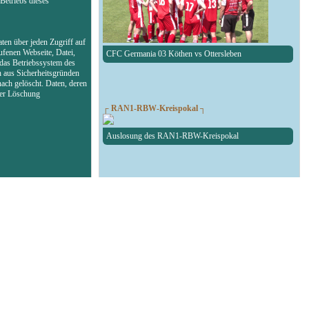
Betriebs dieses
ten über jeden Zugriff auf
ufenen Webseite, Datei,
CFC Germania 03 Köthen vs Ottersleben
das Betriebssystem des
n aus Sicherheitsgründen
ach gelöscht. Daten, deren
der Löschung
┌ RAN1-RBW-Kreispokal ┐
Auslosung des RAN1-RBW-Kreispokal
┌ Fußball Testspiel ┐
SG Union Sandersdorf - RedBull Leipzig U19
┌ Volleyball 1. Bundesliga ┐
Volleyballer stocken auf