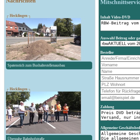
Nachrichten
Mitschnittservi
┌ Hecklingen ┐
Inhalt Video-DVD
Auswahl Beitrag oder g
Besteller
Spatenstich zum Bushaltestellenausbau
┌ Hecklingen ┐
Zahlung
Allgemeine Geschäftsbe
Übergabe Bahnhofstraße