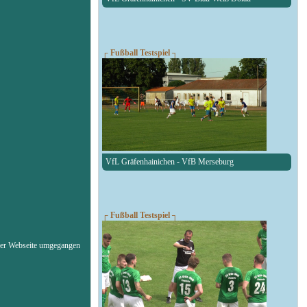
┌ Fußball Testspiel ┐
VfL Gräfenhainichen - VfB Merseburg
┌ Fußball Testspiel ┐
erer Webseite umgegangen