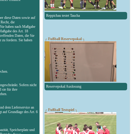
Reppichau testet Taucha
ber diese Daten sowie auf
Recht, die
n. Sie haben nach Maßgabe
 Maßgabe des Art. 18
reffenden Daten, die Sie
┌ Fußball Reservepokal ┐
 zu fordern. Sie haben
echen.
ngeschränkt. Sofern nicht
Reservepokal Auslosung
 sie für ihre
ehen.
und dem Lieferservice an
┌ Fußball Testspiel ┐
gt auf Grundlage des Art. 6
zität, Speicherplatz und