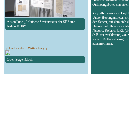
Datenbankdienste, E-Mail-
Onlineangebotes einsetzen
Zugriffsdaten und Logfi
Unser Hostinganbieter, erh
Ausstellung „Politische Strafjustiz in der SBZ und
den Server, auf dem sich d
frühen DDR“
Datum und Uhrzeit des Abr
Nutzers, Referrer URL (di
(z.B. zur Aufklärung von 
weitere Aufbewahrung zu B
ausgenommen.
┌ Lutherstadt Wittenberg ┐
Open Stage lädt ein
┌ Bitterfeld-Wolfen ┐
Marktsprechstunde mit Landrat und Oberbürgermeister
┌ Bernburg ┐
Mähbindern zeigt Tradition