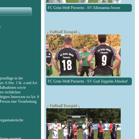
FC Grün-Weiß Piesteritz - SV Allemannia Jessen
e
┌ Fußball Testspiel ┐
rundlage in der
FC Grün-Weiß Piesteritz - SV Graf Zeppelin Abtsdorf
. 6 Abs. 1 lit. a und Art.
r Maßnahmen sowie
er rechtlichen
igten Interessen ist Art. 6
 Person eine Verarbeitung
┌ Fußball Testspiel ┐
organisatorische
eter ermittelt