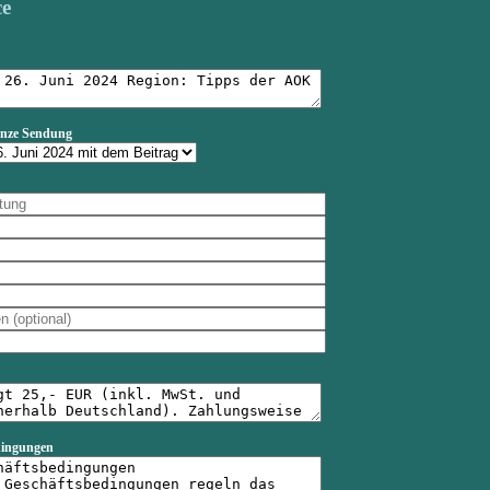
ce
anze Sendung
dingungen