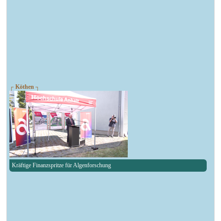
┌ Köthen ┐
Kräftige Finanzspritze für Algenforschung