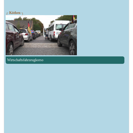
┌ Köthen ┐
Wirtschaftsfahrzeugkorso