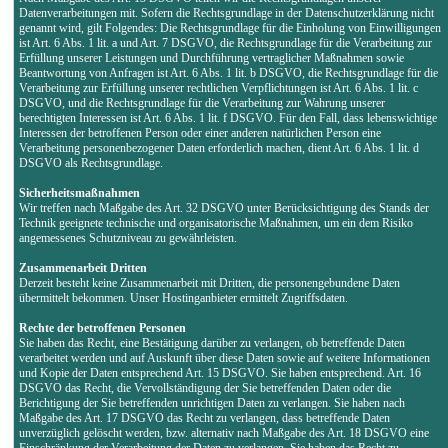
Datenverarbeitungen mit. Sofern die Rechtsgrundlage in der Datenschutzerklärung nicht
genannt wird, gilt Folgendes: Die Rechtsgrundlage für die Einholung von Einwilligungen
ist Art. 6 Abs. 1 lit. a und Art. 7 DSGVO, die Rechtsgrundlage für die Verarbeitung zur
Erfüllung unserer Leistungen und Durchführung vertraglicher Maßnahmen sowie
Beantwortung von Anfragen ist Art. 6 Abs. 1 lit. b DSGVO, die Rechtsgrundlage für die
Verarbeitung zur Erfüllung unserer rechtlichen Verpflichtungen ist Art. 6 Abs. 1 lit. c
DSGVO, und die Rechtsgrundlage für die Verarbeitung zur Wahrung unserer
berechtigten Interessen ist Art. 6 Abs. 1 lit. f DSGVO. Für den Fall, dass lebenswichtige
Interessen der betroffenen Person oder einer anderen natürlichen Person eine
Verarbeitung personenbezogener Daten erforderlich machen, dient Art. 6 Abs. 1 lit. d
DSGVO als Rechtsgrundlage.
Sicherheitsmaßnahmen
Wir treffen nach Maßgabe des Art. 32 DSGVO unter Berücksichtigung des Stands der
Technik geeignete technische und organisatorische Maßnahmen, um ein dem Risiko
angemessenes Schutzniveau zu gewährleisten.
Zusammenarbeit Dritten
Derzeit besteht keine Zusammenarbeit mit Dritten, die personengebundene Daten
übermittelt bekommen. Unser Hostinganbieter ermittelt Zugriffsdaten.
Rechte der betroffenen Personen
Sie haben das Recht, eine Bestätigung darüber zu verlangen, ob betreffende Daten
verarbeitet werden und auf Auskunft über diese Daten sowie auf weitere Informationen
und Kopie der Daten entsprechend Art. 15 DSGVO. Sie haben entsprechend. Art. 16
DSGVO das Recht, die Vervollständigung der Sie betreffenden Daten oder die
Berichtigung der Sie betreffenden unrichtigen Daten zu verlangen. Sie haben nach
Maßgabe des Art. 17 DSGVO das Recht zu verlangen, dass betreffende Daten
unverzüglich gelöscht werden, bzw. alternativ nach Maßgabe des Art. 18 DSGVO eine
Einschränkung der Verarbeitung der Daten zu verlangen. Sie haben das Recht zu