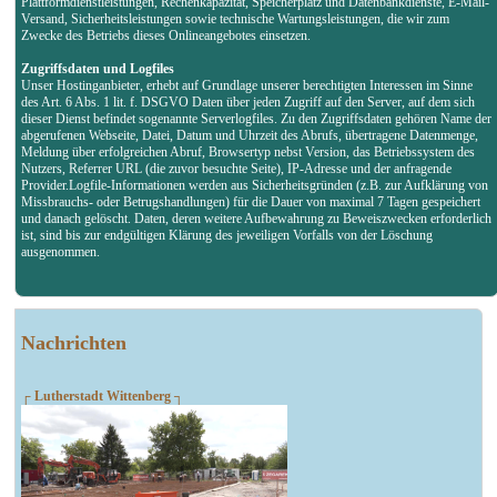
Plattformdienstleistungen, Rechenkapazität, Speicherplatz und Datenbankdienste, E-Mail-
Versand, Sicherheitsleistungen sowie technische Wartungsleistungen, die wir zum
Zwecke des Betriebs dieses Onlineangebotes einsetzen.
Zugriffsdaten und Logfiles
Unser Hostinganbieter, erhebt auf Grundlage unserer berechtigten Interessen im Sinne
des Art. 6 Abs. 1 lit. f. DSGVO Daten über jeden Zugriff auf den Server, auf dem sich
dieser Dienst befindet sogenannte Serverlogfiles. Zu den Zugriffsdaten gehören Name der
abgerufenen Webseite, Datei, Datum und Uhrzeit des Abrufs, übertragene Datenmenge,
Meldung über erfolgreichen Abruf, Browsertyp nebst Version, das Betriebssystem des
Nutzers, Referrer URL (die zuvor besuchte Seite), IP-Adresse und der anfragende
Provider.Logfile-Informationen werden aus Sicherheitsgründen (z.B. zur Aufklärung von
Missbrauchs- oder Betrugshandlungen) für die Dauer von maximal 7 Tagen gespeichert
und danach gelöscht. Daten, deren weitere Aufbewahrung zu Beweiszwecken erforderlich
ist, sind bis zur endgültigen Klärung des jeweiligen Vorfalls von der Löschung
ausgenommen.
Nachrichten
┌ Lutherstadt Wittenberg ┐