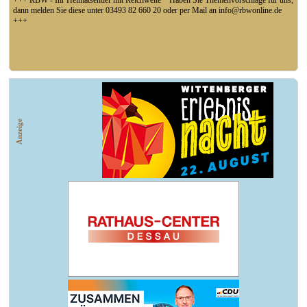
+++ RBW - Ihr Heimatsender mit Reichweite * Haben Sie Themenvorschläge für uns,
dann melden Sie diese unter 03493 82 660 20 oder per Mail an info@rbwonline.de
+++
+++ Fußball Oberliga Süd 1. Spieltag: SG Union Sandersdorf - VfB 1921 Krieschow,
So 14 Uhr +++
Anzeige