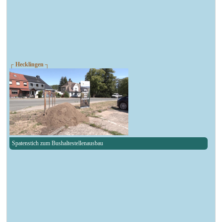
┌ Hecklingen ┐
Spatenstich zum Bushaltestellenausbau