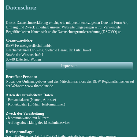
Datenschutz
Dieses Datenschutzerklärung erklärt, wie mit personenbezogenen Daten in Form Art,
Umfang und Zweck innerhalb unserer Webseite umgegangen wird. Verwendete
Begrifflichkeiten lehnen sich an die Datenschutzgrundverordnung (DSGVO) an.
Verantwortlicher
RBW Fernsehgesellschaft mbH
Geschäftsführer Dipl.-Ing. Stefanie Haase, Dr. Lutz Hawel
Straße der Wissenschaft 1
06749 Bitterfeld-Wolfen
Impressum
Betroffene Personen
Nutzer des Onlineangebotes und des Mitschnittservices des RBW Regionalfernsehen auf
der Webseite www.rbwonline.de
Arten der verarbeiteten Daten
- Bestandsdaten (Namen, Adresse)
- Kontaktdaten (E-Mail, Telefonnummer)
Zweck der Verarbeitung
- Kommunikation mit Nutzern
- Auftragsabwicklung des Mitschnittservices
Rechtsgrundlagen
Nach Maßgabe des Art. 13 DSGVO teilen wir die Rechtsgrundlagen unserer