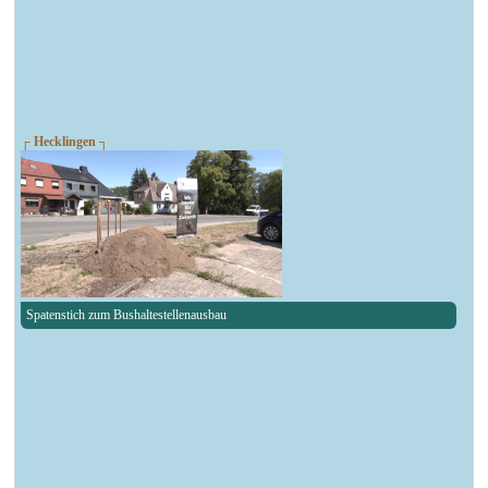
┌ Hecklingen ┐
Spatenstich zum Bushaltestellenausbau