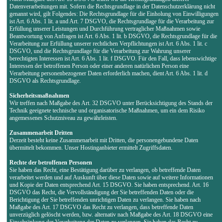
Datenverarbeitungen mit. Sofern die Rechtsgrundlage in der Datenschutzerklärung nicht
genannt wird, gilt Folgendes: Die Rechtsgrundlage für die Einholung von Einwilligungen
ist Art. 6 Abs. 1 lit. a und Art. 7 DSGVO, die Rechtsgrundlage für die Verarbeitung zur
Erfüllung unserer Leistungen und Durchführung vertraglicher Maßnahmen sowie
Beantwortung von Anfragen ist Art. 6 Abs. 1 lit. b DSGVO, die Rechtsgrundlage für die
Verarbeitung zur Erfüllung unserer rechtlichen Verpflichtungen ist Art. 6 Abs. 1 lit. c
DSGVO, und die Rechtsgrundlage für die Verarbeitung zur Wahrung unserer
berechtigten Interessen ist Art. 6 Abs. 1 lit. f DSGVO. Für den Fall, dass lebenswichtige
Interessen der betroffenen Person oder einer anderen natürlichen Person eine
Verarbeitung personenbezogener Daten erforderlich machen, dient Art. 6 Abs. 1 lit. d
DSGVO als Rechtsgrundlage.
Sicherheitsmaßnahmen
Wir treffen nach Maßgabe des Art. 32 DSGVO unter Berücksichtigung des Stands der
Technik geeignete technische und organisatorische Maßnahmen, um ein dem Risiko
angemessenes Schutzniveau zu gewährleisten.
Zusammenarbeit Dritten
Derzeit besteht keine Zusammenarbeit mit Dritten, die personengebundene Daten
übermittelt bekommen. Unser Hostinganbieter ermittelt Zugriffsdaten.
Rechte der betroffenen Personen
Sie haben das Recht, eine Bestätigung darüber zu verlangen, ob betreffende Daten
verarbeitet werden und auf Auskunft über diese Daten sowie auf weitere Informationen
und Kopie der Daten entsprechend Art. 15 DSGVO. Sie haben entsprechend. Art. 16
DSGVO das Recht, die Vervollständigung der Sie betreffenden Daten oder die
Berichtigung der Sie betreffenden unrichtigen Daten zu verlangen. Sie haben nach
Maßgabe des Art. 17 DSGVO das Recht zu verlangen, dass betreffende Daten
unverzüglich gelöscht werden, bzw. alternativ nach Maßgabe des Art. 18 DSGVO eine
Einschränkung der Verarbeitung der Daten zu verlangen. Sie haben das Recht zu