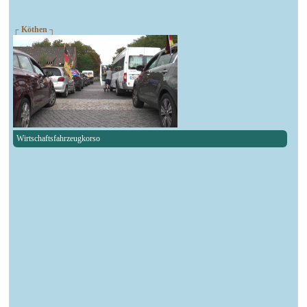
┌ Köthen ┐
Wirtschaftsfahrzeugkorso