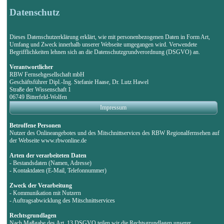
Datenschutz
Dieses Datenschutzerklärung erklärt, wie mit personenbezogenen Daten in Form Art,
Umfang und Zweck innerhalb unserer Webseite umgegangen wird. Verwendete
Begrifflichkeiten lehnen sich an die Datenschutzgrundverordnung (DSGVO) an.
Verantwortlicher
RBW Fernsehgesellschaft mbH
Geschäftsführer Dipl.-Ing. Stefanie Haase, Dr. Lutz Hawel
Straße der Wissenschaft 1
06749 Bitterfeld-Wolfen
Impressum
Betroffene Personen
Nutzer des Onlineangebotes und des Mitschnittservices des RBW Regionalfernsehen auf
der Webseite www.rbwonline.de
Arten der verarbeiteten Daten
- Bestandsdaten (Namen, Adresse)
- Kontaktdaten (E-Mail, Telefonnummer)
Zweck der Verarbeitung
- Kommunikation mit Nutzern
- Auftragsabwicklung des Mitschnittservices
Rechtsgrundlagen
Nach Maßgabe des Art. 13 DSGVO teilen wir die Rechtsgrundlagen unserer