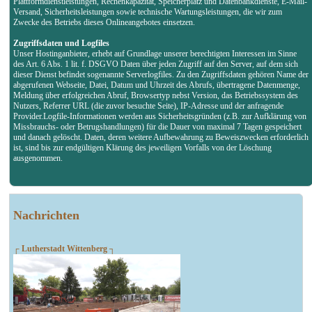
Plattformdienstleistungen, Rechenkapazität, Speicherplatz und Datenbankdienste, E-Mail-
Versand, Sicherheitsleistungen sowie technische Wartungsleistungen, die wir zum
Zwecke des Betriebs dieses Onlineangebotes einsetzen.
Zugriffsdaten und Logfiles
Unser Hostinganbieter, erhebt auf Grundlage unserer berechtigten Interessen im Sinne
des Art. 6 Abs. 1 lit. f. DSGVO Daten über jeden Zugriff auf den Server, auf dem sich
dieser Dienst befindet sogenannte Serverlogfiles. Zu den Zugriffsdaten gehören Name der
abgerufenen Webseite, Datei, Datum und Uhrzeit des Abrufs, übertragene Datenmenge,
Meldung über erfolgreichen Abruf, Browsertyp nebst Version, das Betriebssystem des
Nutzers, Referrer URL (die zuvor besuchte Seite), IP-Adresse und der anfragende
Provider.Logfile-Informationen werden aus Sicherheitsgründen (z.B. zur Aufklärung von
Missbrauchs- oder Betrugshandlungen) für die Dauer von maximal 7 Tagen gespeichert
und danach gelöscht. Daten, deren weitere Aufbewahrung zu Beweiszwecken erforderlich
ist, sind bis zur endgültigen Klärung des jeweiligen Vorfalls von der Löschung
ausgenommen.
Nachrichten
┌ Lutherstadt Wittenberg ┐