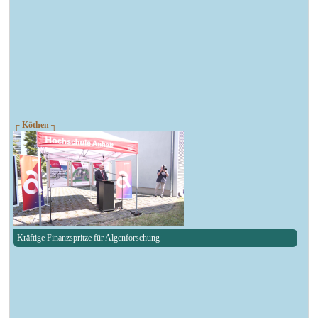
┌ Köthen ┐
Kräftige Finanzspritze für Algenforschung