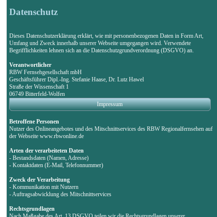
Datenschutz
Dieses Datenschutzerklärung erklärt, wie mit personenbezogenen Daten in Form Art,
Umfang und Zweck innerhalb unserer Webseite umgegangen wird. Verwendete
Begrifflichkeiten lehnen sich an die Datenschutzgrundverordnung (DSGVO) an.
Verantwortlicher
RBW Fernsehgesellschaft mbH
Geschäftsführer Dipl.-Ing. Stefanie Haase, Dr. Lutz Hawel
Straße der Wissenschaft 1
06749 Bitterfeld-Wolfen
Impressum
Betroffene Personen
Nutzer des Onlineangebotes und des Mitschnittservices des RBW Regionalfernsehen auf
der Webseite www.rbwonline.de
Arten der verarbeiteten Daten
- Bestandsdaten (Namen, Adresse)
- Kontaktdaten (E-Mail, Telefonnummer)
Zweck der Verarbeitung
- Kommunikation mit Nutzern
- Auftragsabwicklung des Mitschnittservices
Rechtsgrundlagen
Nach Maßgabe des Art. 13 DSGVO teilen wir die Rechtsgrundlagen unserer