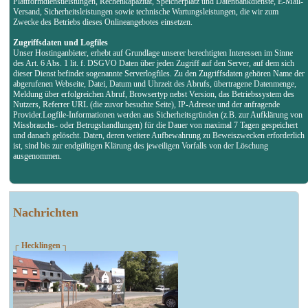
Plattformdienstleistungen, Rechenkapazität, Speicherplatz und Datenbankdienste, E-Mail-
Versand, Sicherheitsleistungen sowie technische Wartungsleistungen, die wir zum
Zwecke des Betriebs dieses Onlineangebotes einsetzen.
Zugriffsdaten und Logfiles
Unser Hostinganbieter, erhebt auf Grundlage unserer berechtigten Interessen im Sinne
des Art. 6 Abs. 1 lit. f. DSGVO Daten über jeden Zugriff auf den Server, auf dem sich
dieser Dienst befindet sogenannte Serverlogfiles. Zu den Zugriffsdaten gehören Name der
abgerufenen Webseite, Datei, Datum und Uhrzeit des Abrufs, übertragene Datenmenge,
Meldung über erfolgreichen Abruf, Browsertyp nebst Version, das Betriebssystem des
Nutzers, Referrer URL (die zuvor besuchte Seite), IP-Adresse und der anfragende
Provider.Logfile-Informationen werden aus Sicherheitsgründen (z.B. zur Aufklärung von
Missbrauchs- oder Betrugshandlungen) für die Dauer von maximal 7 Tagen gespeichert
und danach gelöscht. Daten, deren weitere Aufbewahrung zu Beweiszwecken erforderlich
ist, sind bis zur endgültigen Klärung des jeweiligen Vorfalls von der Löschung
ausgenommen.
Nachrichten
┌ Hecklingen ┐