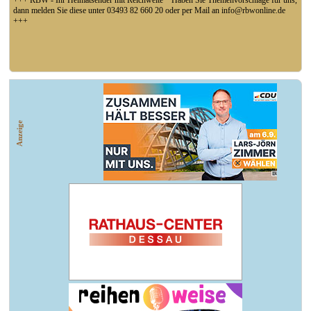
+++ RBW - Ihr Heimatsender mit Reichweite * Haben Sie Themenvorschläge für uns,
dann melden Sie diese unter 03493 82 660 20 oder per Mail an info@rbwonline.de
+++
+++ Muldenstein: 720 000 Euro Fördermittel von Bund und Land erhält die Gemeinde
für den umfassenden Ausbau des Bahnhofsvorplatzes * Die Mittel kommen aus dem
Fördertopf "Investitionsgesetz Kohleregion" +++
Anzeige