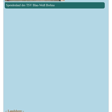
Spendenlauf des TSV Blau-Weiß Brehna
┌ Landsberg ┐