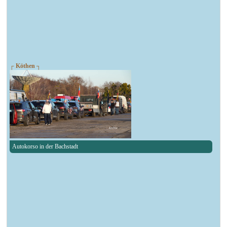
┌ Köthen ┐
Autokorso in der Bachstadt