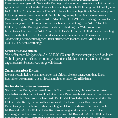
Datenverarbeitungen mit. Sofern die Rechtsgrundlage in der Datenschutzerklärung nicht
genannt wird, gilt Folgendes: Die Rechtsgrundlage für die Einholung von Einwilligungen
ist Art. 6 Abs. 1 lit. a und Art. 7 DSGVO, die Rechtsgrundlage für die Verarbeitung zur
Erfüllung unserer Leistungen und Durchführung vertraglicher Maßnahmen sowie
Beantwortung von Anfragen ist Art. 6 Abs. 1 lit. b DSGVO, die Rechtsgrundlage für die
Verarbeitung zur Erfüllung unserer rechtlichen Verpflichtungen ist Art. 6 Abs. 1 lit. c
DSGVO, und die Rechtsgrundlage für die Verarbeitung zur Wahrung unserer
berechtigten Interessen ist Art. 6 Abs. 1 lit. f DSGVO. Für den Fall, dass lebenswichtige
Interessen der betroffenen Person oder einer anderen natürlichen Person eine
Verarbeitung personenbezogener Daten erforderlich machen, dient Art. 6 Abs. 1 lit. d
DSGVO als Rechtsgrundlage.
Sicherheitsmaßnahmen
Wir treffen nach Maßgabe des Art. 32 DSGVO unter Berücksichtigung des Stands der
Technik geeignete technische und organisatorische Maßnahmen, um ein dem Risiko
angemessenes Schutzniveau zu gewährleisten.
Zusammenarbeit Dritten
Derzeit besteht keine Zusammenarbeit mit Dritten, die personengebundene Daten
übermittelt bekommen. Unser Hostinganbieter ermittelt Zugriffsdaten.
Rechte der betroffenen Personen
Sie haben das Recht, eine Bestätigung darüber zu verlangen, ob betreffende Daten
verarbeitet werden und auf Auskunft über diese Daten sowie auf weitere Informationen
und Kopie der Daten entsprechend Art. 15 DSGVO. Sie haben entsprechend. Art. 16
DSGVO das Recht, die Vervollständigung der Sie betreffenden Daten oder die
Berichtigung der Sie betreffenden unrichtigen Daten zu verlangen. Sie haben nach
Maßgabe des Art. 17 DSGVO das Recht zu verlangen, dass betreffende Daten
unverzüglich gelöscht werden, bzw. alternativ nach Maßgabe des Art. 18 DSGVO eine
Einschränkung der Verarbeitung der Daten zu verlangen. Sie haben das Recht zu