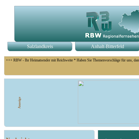
Salzlandkreis
Anhalt-Bitterfeld
+++ RBW - Ihr Heimatsender mit Reichweite * Haben Sie Themenvorschläge für uns, dan
+++ Fußball Oberliga Süd 1. Spieltag: SG Union Sandersdorf - VfB 1921 Krieschow, S
Anzeige