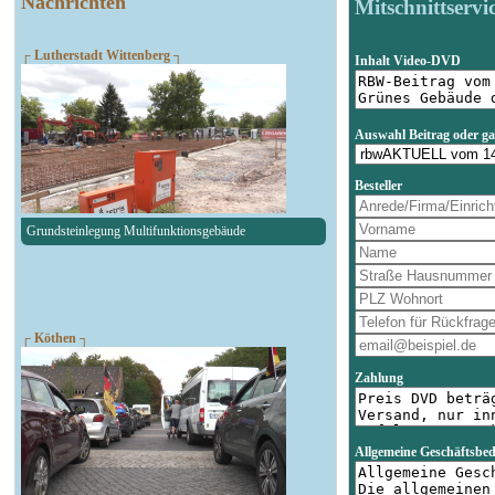
Nachrichten
Mitschnittservi
┌ Lutherstadt Wittenberg ┐
Inhalt Video-DVD
Auswahl Beitrag oder g
Besteller
Grundsteinlegung Multifunktionsgebäude
┌ Köthen ┐
Zahlung
Allgemeine Geschäftsbe