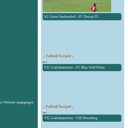
SG Union Sandersdorf - SV Dessau 05
┌ Fußball Testspiel ┐
VfL Gräfenhainichen - SV Blau-Weiß Dölau
erer Webseite umgegangen
┌ Fußball Testspiel ┐
VfL Gräfenhainichen - VfB Merseburg