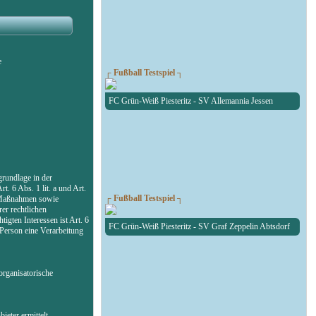
e
┌ Fußball Testspiel ┐
FC Grün-Weiß Piesteritz - SV Allemannia Jessen
rundlage in der
. 6 Abs. 1 lit. a und Art.
┌ Fußball Testspiel ┐
r Maßnahmen sowie
er rechtlichen
igten Interessen ist Art. 6
FC Grün-Weiß Piesteritz - SV Graf Zeppelin Abtsdorf
 Person eine Verarbeitung
organisatorische
eter ermittelt