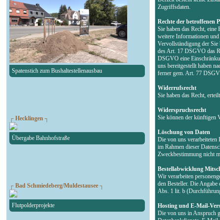
Zugriffsdaten.
Rechte der betroffenen 
Sie haben das Recht, eine 
weitere Informationen un
Vervollständigung der Sie
des Art. 17 DSGVO das Rec
DSGVO eine Einschränkung 
uns bereitgestellt haben 
Spatenstich zum Bushaltestellenausbau
ferner gem. Art. 77 DSGVO
Widerrufsrecht
Sie haben das Recht, erte
Widerspruchsrecht
Sie können der künftigen 
┌ Hecklingen ┐
Löschung von Daten
Übergabe Bahnhofstraße
Die von uns verarbeiteten
im Rahmen dieser Datensch
Zweckbestimmung nicht meh
Bestellabwicklung Mitsch
Wir verarbeiten personeng
den Besteller. Die Angabe 
┌ Bad Schmiedeberg/Muldestausee ┐
Abs. 1 lit. b (Durchführu
Flutpolderprojekte
Hosting und E-Mail-Ver
Die von uns in Anspruch g