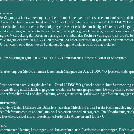
Personen
Bestätigung darüber zu verlangen, ob betreffende Daten verarbeitet werden und auf Auskunft ü
d Kopie der Daten entsprechend Art. 15 DSGVO. Sie haben entsprechend. Art. 16 DSGVO das 
 betreffenden Daten oder die Berichtigung der Sie betreffenden unrichtigen Daten zu verlange
ht zu verlangen, dass betreffende Daten unverzüglich gelöscht werden, bzw. alternativ nach
der Verarbeitung der Daten zu verlangen. Sie haben das Recht zu verlangen, dass die Sie bet
nach Maßgabe des Art. 20 DSGVO zu erhalten und deren Übermittlung an andere Verantwortliche
 das Recht, eine Beschwerde bei der zuständigen Aufsichtsbehörde einzureichen.
ilte Einwilligungen gem. Art. 7 Abs. 3 DSGVO mit Wirkung für die Zukunft zu widerrufen.
Verarbeitung der Sie betreffenden Daten nach Maßgabe des Art. 21 DSGVO jederzeit widerspr
 Daten werden nach Maßgabe der Art. 17 und 18 DSGVO gelöscht oder in ihrer Verarbeitung ei
utzerklärung ausdrücklich angegeben, werden die bei uns gespeicherten Daten gelöscht, sobald
r erforderlich sind und der Löschung keine gesetzlichen Aufbewahrungspflichten entgegenst
nittservice
ebundene Daten (Adresse des Bestellers) aus dem Mitschnittservice für die Rechnungslegung 
der Telefonnummer ist optional, um bei Problemen schnell zu reagieren. Die Verarbeitung erfol
ng Bestellvorgänge) und c (Gesetzlich erforderliche Archivierung) DSGVO.
sand
enommenen Hosting-Leistungen sind: Infrastruktur- und Plattformdienstleistungen, Rechenkapa