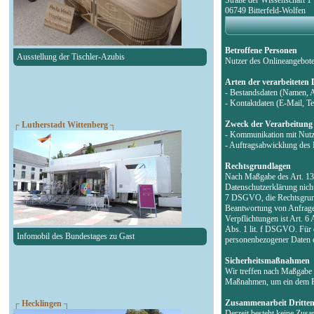
06749 Bitterfeld-Wolfen
Betroffene Personen
Ausstellung der Tischler-Azubis
Nutzer des Onlineangebot
Arten der verarbeiteten
- Bestandsdaten (Namen, 
- Kontaktdaten (E-Mail, 
Zweck der Verarbeitung
┌ Lutherstadt Wittenberg ┐
- Kommunikation mit Nut
- Auftragsabwicklung des 
Rechtsgrundlagen
Nach Maßgabe des Art. 13 
Datenschutzerklärung nicht
7 DSGVO, die Rechtsgrund
Beantwortung von Anfragen 
Verpflichtungen ist Art. 6
Abs. 1 lit. f DSGVO. Für d
Infomobil des Bundestages zu Gast
personenbezogener Daten e
Sicherheitsmaßnahmen
Wir treffen nach Maßgabe 
Maßnahmen, um ein dem Ri
Zusammenarbeit Dritte
┌ Hecklingen ┐
Derzeit besteht keine Zus