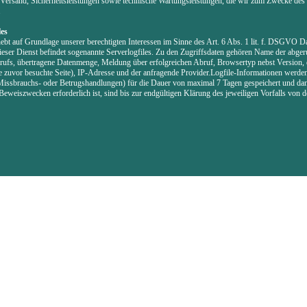
Versand, Sicherheitsleistungen sowie technische Wartungsleistungen, die wir zum Zwecke des 
.
les
ebt auf Grundlage unserer berechtigten Interessen im Sinne des Art. 6 Abs. 1 lit. f. DSGVO Da
ieser Dienst befindet sogenannte Serverlogfiles. Zu den Zugriffsdaten gehören Name der abger
ufs, übertragene Datenmenge, Meldung über erfolgreichen Abruf, Browsertyp nebst Version, 
e zuvor besuchte Seite), IP-Adresse und der anfragende Provider.Logfile-Informationen werde
Missbrauchs- oder Betrugshandlungen) für die Dauer von maximal 7 Tagen gespeichert und dan
eweiszwecken erforderlich ist, sind bis zur endgültigen Klärung des jeweiligen Vorfalls von 