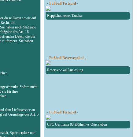
┌ Fußball Testspiel ┐
Reppichau testet Taucha
ber diese Daten sowie auf
Recht, die
n. Sie haben nach Maßgabe
 Maßgabe des Art. 18
reffenden Daten, die Sie
 zu fordern. Sie haben
┌ Fußball Reservepokal ┐
Reservepokal Auslosung
echen.
ngeschränkt. Sofern nicht
 sie für ihre
ehen.
und dem Lieferservice an
┌ Fußball Testspiel ┐
gt auf Grundlage des Art. 6
CFC Germania 03 Köthen vs Ottersleben
zität, Speicherplatz und