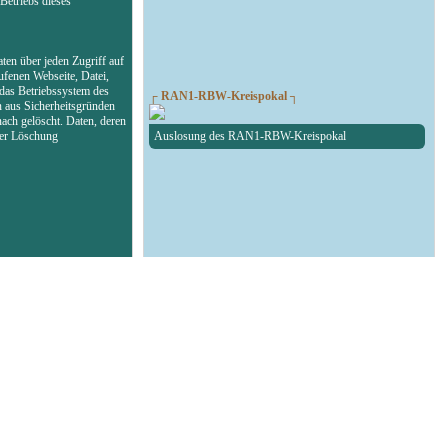
Betriebs dieses
ten über jeden Zugriff auf
ufenen Webseite, Datei,
das Betriebssystem des
┌ RAN1-RBW-Kreispokal ┐
n aus Sicherheitsgründen
ach gelöscht. Daten, deren
der Löschung
Auslosung des RAN1-RBW-Kreispokal
┌ Fußball Testspiel ┐
SG Union Sandersdorf - RedBull Leipzig U19