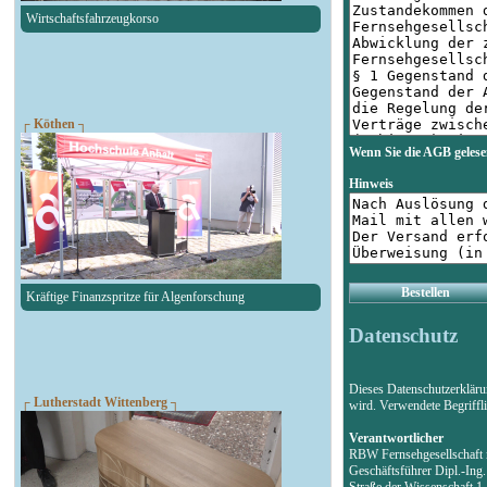
Wirtschaftsfahrzeugkorso
┌ Köthen ┐
Wenn Sie die AGB gelese
Hinweis
Bestellen
Kräftige Finanzspritze für Algenforschung
Datenschutz
Dieses Datenschutzerklär
┌ Lutherstadt Wittenberg ┐
wird. Verwendete Begriff
Verantwortlicher
RBW Fernsehgesellschaf
Geschäftsführer Dipl.-Ing
Straße der Wissenschaft 1