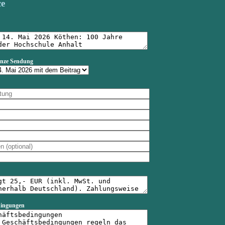
ce
anze Sendung
dingungen