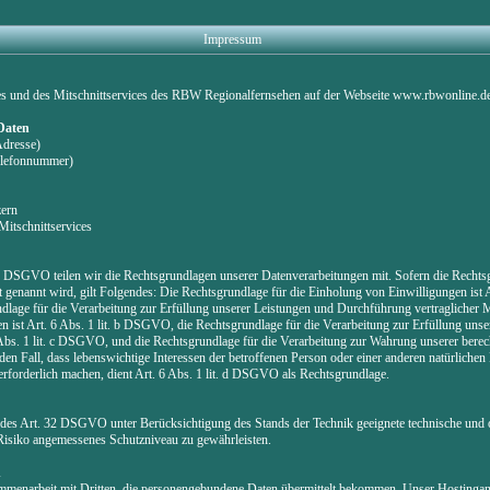
Impressum
es und des Mitschnittservices des RBW Regionalfernsehen auf der Webseite www.rbwonline.d
 Daten
Adresse)
Telefonnummer)
zern
Mitschnittservices
DSGVO teilen wir die Rechtsgrundlagen unserer Datenverarbeitungen mit. Sofern die Rechtsg
 genannt wird, gilt Folgendes: Die Rechtsgrundlage für die Einholung von Einwilligungen ist Art
lage für die Verarbeitung zur Erfüllung unserer Leistungen und Durchführung vertragliche
ist Art. 6 Abs. 1 lit. b DSGVO, die Rechtsgrundlage für die Verarbeitung zur Erfüllung unser
 Abs. 1 lit. c DSGVO, und die Rechtsgrundlage für die Verarbeitung zur Wahrung unserer berecht
en Fall, dass lebenswichtige Interessen der betroffenen Person oder einer anderen natürlichen
rforderlich machen, dient Art. 6 Abs. 1 lit. d DSGVO als Rechtsgrundlage.
des Art. 32 DSGVO unter Berücksichtigung des Stands der Technik geeignete technische und 
siko angemessenes Schutzniveau zu gewährleisten.
n
ammenarbeit mit Dritten, die personengebundene Daten übermittelt bekommen. Unser Hostinganbi