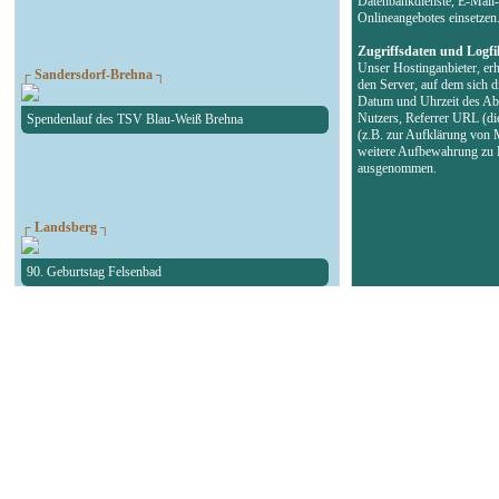
Datenbankdienste, E-Mail-
Onlineangebotes einsetzen
Zugriffsdaten und Logfi
Unser Hostinganbieter, erh
┌ Sandersdorf-Brehna ┐
den Server, auf dem sich d
Datum und Uhrzeit des Abr
Nutzers, Referrer URL (di
Spendenlauf des TSV Blau-Weiß Brehna
(z.B. zur Aufklärung von 
weitere Aufbewahrung zu B
ausgenommen.
┌ Landsberg ┐
90. Geburtstag Felsenbad
┌ Köthen ┐
Autokorso in der Bachstadt