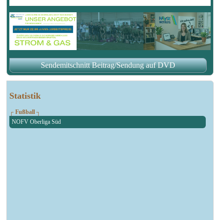
Sendemitschnitt Beitrag/Sendung auf DVD
Statistik
┌ Fußball ┐
NOFV Oberliga Süd