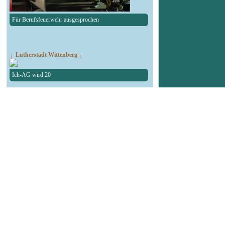
Für Berufsfeuerwehr ausgesprochen
┌ Lutherstadt Wittenberg ┐
Ich-AG wird 20
┌ Lutherstadt Wittenberg ┐
Sommerfest Am Lerchenberg
┌ Bad Schmiedeberg ┐
25. Kreiszeltlager der Jugendfeuerwehren
┌ Kemberg ┐