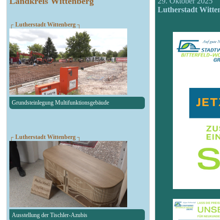
Landkreis Wittenberg
29. Oktober 2025
Lutherstadt Witte
┌ Lutherstadt Wittenberg ┐
Grundsteinlegung Multifunktionsgebäude
┌ Lutherstadt Wittenberg ┐
Ausstellung der Tischler-Azubis