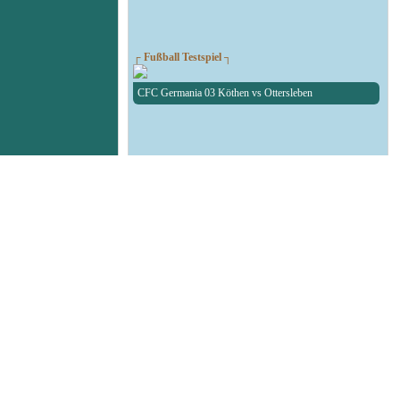
┌ Fußball Testspiel ┐
CFC Germania 03 Köthen vs Ottersleben
┌ RAN1-RBW-Kreispokal ┐
Auslosung des RAN1-RBW-Kreispokal
┌ Fußball Testspiel ┐
SG Union Sandersdorf - RedBull Leipzig U19
┌ Volleyball 1. Bundesliga ┐