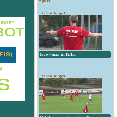
Sport
┌ Fußball Testspiel ┐
Letzter Härtetest für Thalheim
┌ Fußball Testspiel ┐