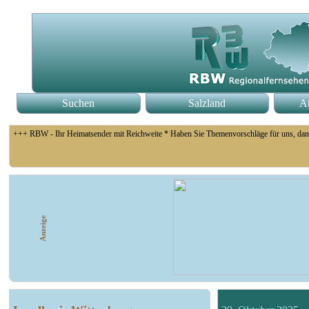
Suchen
Salzland
An
+++ RBW - Ihr Heimatsender mit Reichweite * Haben Sie Themenvorschläge für uns, dan
+++ Coswig: Die Elfähre Coswig hat wegen des geringen Wasserstands der Elbe den Betri
Anzeige