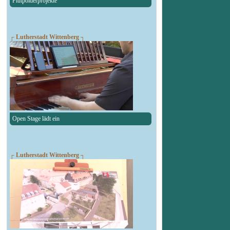
Flutpolderprojekte
┌ Lutherstadt Wittenberg ┐
Open Stage lädt ein
┌ Lutherstadt Wittenberg ┐