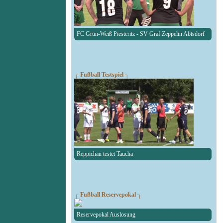
FC Grün-Weiß Piesteritz - SV Graf Zeppelin Abtsdorf
┌ Fußball Testspiel ┐
Reppichau testet Taucha
┌ Fußball Reservepokal ┐
Reservepokal Auslosung