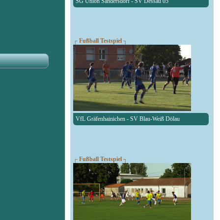
SG Union Sandersdorf - SV Dessau 05
┌ Fußball Testspiel ┐
VfL Gräfenhainichen - SV Blau-Weiß Dölau
┌ Fußball Testspiel ┐