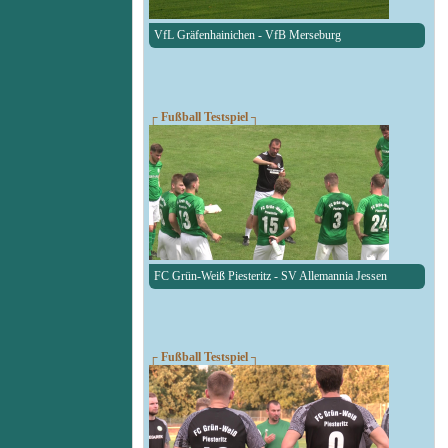
VfL Gräfenhainichen - VfB Merseburg
┌ Fußball Testspiel ┐
FC Grün-Weiß Piesteritz - SV Allemannia Jessen
┌ Fußball Testspiel ┐