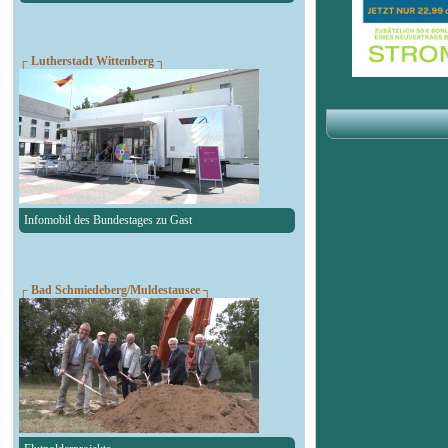
┌ Lutherstadt Wittenberg ┐
Infomobil des Bundestages zu Gast
┌ Bad Schmiedeberg/Muldestausee ┐