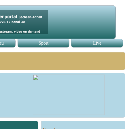
au
Sport
Live