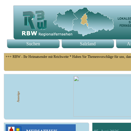
Suchen
Salzland
An
+++ RBW - Ihr Heimatsender mit Reichweite * Haben Sie Themenvorschläge für uns, dan
+++ Fußball Oberliga Süd 1. Spieltag: SG Union Sandersdorf - VfB 1921 Krieschow, S
Anzeige