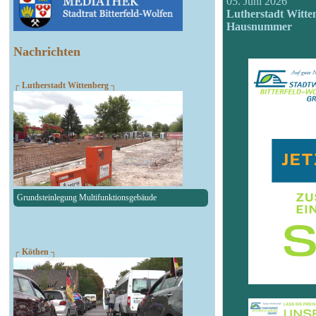
05. Juni 2026
Lutherstadt Witte
Hausnummer
Nachrichten
┌ Lutherstadt Wittenberg ┐
Grundsteinlegung Multifunktionsgebäude
┌ Köthen ┐