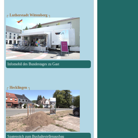
┌ Lutherstadt Wittenberg ┐
Infomobil des Bundestages zu Gast
┌ Hecklingen ┐
Spatenstich zum Bushaltestellenausbau