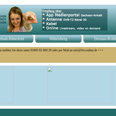
halt-Bitterfeld
Wittenberg
Dessau-Roßl
n melden Sie diese unter 03493 82 660 20 oder per Mail an info@rbwonline.de +++
o 14 Uhr +++