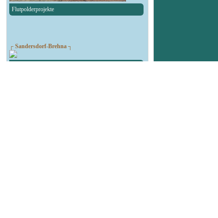
Flutpolderprojekte
┌ Sandersdorf-Brehna ┐
Spendenlauf des TSV Blau-Weiß Brehna
┌ Landsberg ┐
90. Geburtstag Felsenbad
┌ Köthen ┐
Autokorso in der Bachstadt
┌ Bitterfeld-Wolfen ┐