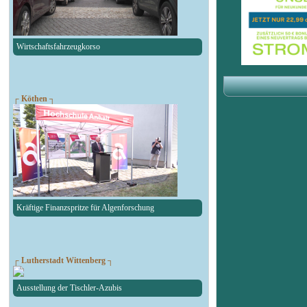
Wirtschaftsfahrzeugkorso
┌ Köthen ┐
Kräftige Finanzspritze für Algenforschung
┌ Lutherstadt Wittenberg ┐
Ausstellung der Tischler-Azubis