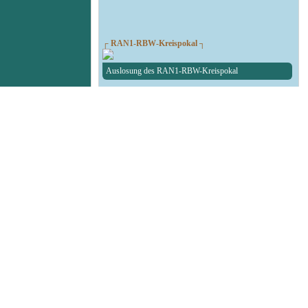
┌ RAN1-RBW-Kreispokal ┐
Auslosung des RAN1-RBW-Kreispokal
┌ Fußball Testspiel ┐
SG Union Sandersdorf - RedBull Leipzig U19
┌ Volleyball 1. Bundesliga ┐
Volleyballer stocken auf