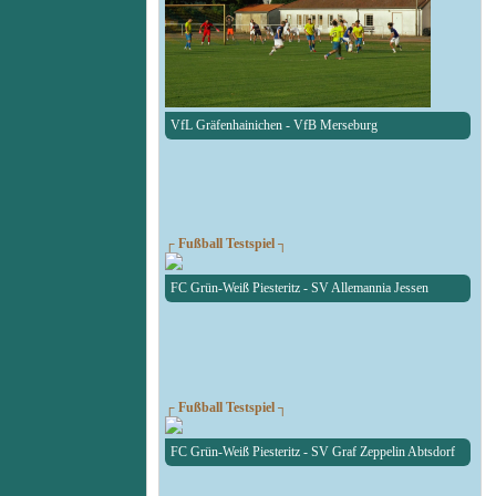
VfL Gräfenhainichen - VfB Merseburg
┌ Fußball Testspiel ┐
FC Grün-Weiß Piesteritz - SV Allemannia Jessen
┌ Fußball Testspiel ┐
FC Grün-Weiß Piesteritz - SV Graf Zeppelin Abtsdorf