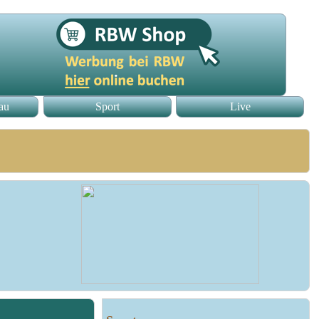
au
Sport
Live