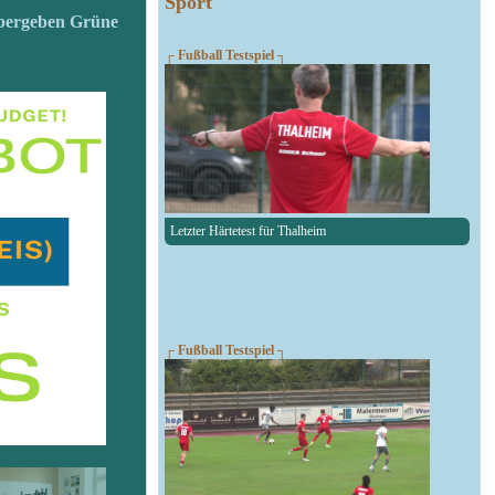
Sport
übergeben Grüne
┌ Fußball Testspiel ┐
Letzter Härtetest für Thalheim
┌ Fußball Testspiel ┐