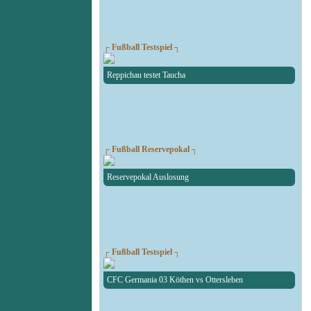
┌ Fußball Testspiel ┐
Reppichau testet Taucha
┌ Fußball Reservepokal ┐
Reservepokal Auslosung
┌ Fußball Testspiel ┐
CFC Germania 03 Köthen vs Ottersleben