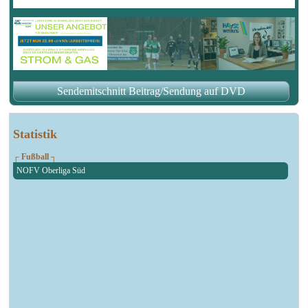
Sendemitschnitt Beitrag/Sendung auf DVD
Statistik
┌ Fußball ┐
NOFV Oberliga Süd