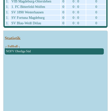
1.
VfB Magdeburg-Ottersleben
0
0 : 0
0
1.
1. FC Bitterfeld-Wolfen
0
0 : 0
0
1.
SV 1890 Westerhausen
0
0 : 0
0
1.
SV Fortuna Magdeburg
0
0 : 0
0
1.
SV Blau-Weiß Dölau
0
0 : 0
0
Statistik
┌ Fußball ┐
NOFV Oberliga Süd