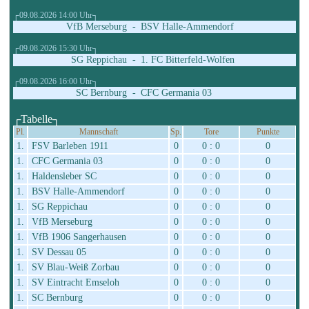
┌09.08.2026 14:00 Uhr┐
VfB Merseburg
-
BSV Halle-Ammendorf
┌09.08.2026 15:30 Uhr┐
SG Reppichau
-
1. FC Bitterfeld-Wolfen
┌09.08.2026 16:00 Uhr┐
SC Bernburg
-
CFC Germania 03
┌Tabelle┐
Pl.
Mannschaft
Sp.
Tore
Punkte
1.
FSV Barleben 1911
0
0 : 0
0
1.
CFC Germania 03
0
0 : 0
0
1.
Haldensleber SC
0
0 : 0
0
1.
BSV Halle-Ammendorf
0
0 : 0
0
1.
SG Reppichau
0
0 : 0
0
1.
VfB Merseburg
0
0 : 0
0
1.
VfB 1906 Sangerhausen
0
0 : 0
0
1.
SV Dessau 05
0
0 : 0
0
1.
SV Blau-Weiß Zorbau
0
0 : 0
0
1.
SV Eintracht Emseloh
0
0 : 0
0
1.
SC Bernburg
0
0 : 0
0