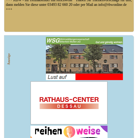
+++ RBW - Ihr Heimatsender mit Reichweite * Haben Sie Themenvorschläge für uns,
dann melden Sie diese unter 03493 82 660 20 oder per Mail an info@rbwonline.de
+++
+++ Coswig: Die Elfähre Coswig hat wegen des geringen Wasserstands der Elbe den
Betrieb eingestellt +++
Anzeige