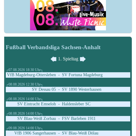
Fußball Verbandsliga Sachsen-Anhalt
1. Spieltag
┌07.08.2026 18:30 Uhr┐
VfB Magdeburg-Ottersleben
-
SV Fortuna Magdeburg
┌08.08.2026 12:30 Uhr┐
SV Dessau 05
-
SV 1890 Westerhausen
┌08.08.2026 14:00 Uhr┐
SV Eintracht Emseloh
-
Haldensleber SC
┌08.08.2026 14:00 Uhr┐
SV Blau-Weiß Zorbau
-
FSV Barleben 1911
┌09.08.2026 14:00 Uhr┐
VfB 1906 Sangerhausen
-
SV Blau-Weiß Dölau