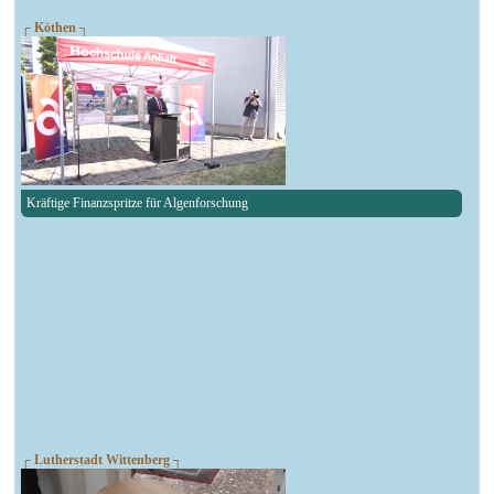
┌ Köthen ┐
Kräftige Finanzspritze für Algenforschung
┌ Lutherstadt Wittenberg ┐