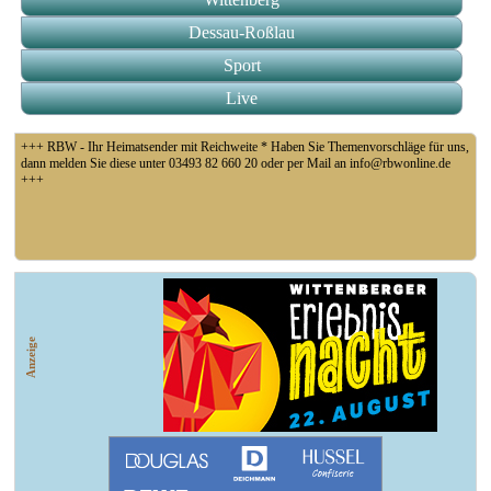
Dessau-Roßlau
Sport
Live
+++ RBW - Ihr Heimatsender mit Reichweite * Haben Sie Themenvorschläge für uns,
dann melden Sie diese unter 03493 82 660 20 oder per Mail an info@rbwonline.de
+++
+++ Fußball Oberliga Süd 1. Spieltag: SG Union Sandersdorf - VfB 1921 Krieschow,
So 14 Uhr +++
Anzeige