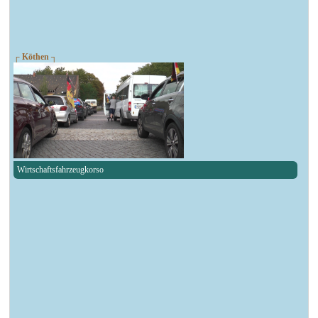
┌ Köthen ┐
Wirtschaftsfahrzeugkorso