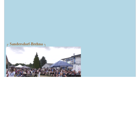
┌ Sandersdorf-Brehna ┐
Spendenlauf des TSV Blau-Weiß Brehna