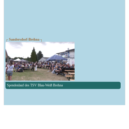
┌ Sandersdorf-Brehna ┐
Spendenlauf des TSV Blau-Weiß Brehna