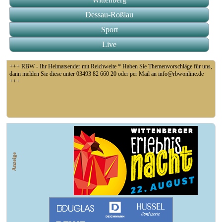
Dessau-Roßlau
Sport
Live
+++ RBW - Ihr Heimatsender mit Reichweite * Haben Sie Themenvorschläge für uns,
dann melden Sie diese unter 03493 82 660 20 oder per Mail an info@rbwonline.de
+++
+++ Fußball Oberliga Süd 1. Spieltag: SG Union Sandersdorf - VfB 1921 Krieschow,
So 14 Uhr +++
Anzeige