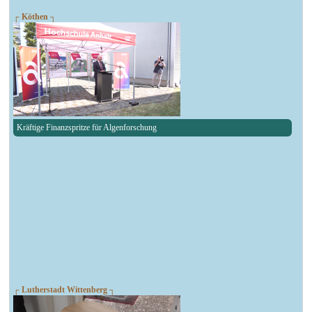
┌ Köthen ┐
Kräftige Finanzspritze für Algenforschung
┌ Lutherstadt Wittenberg ┐