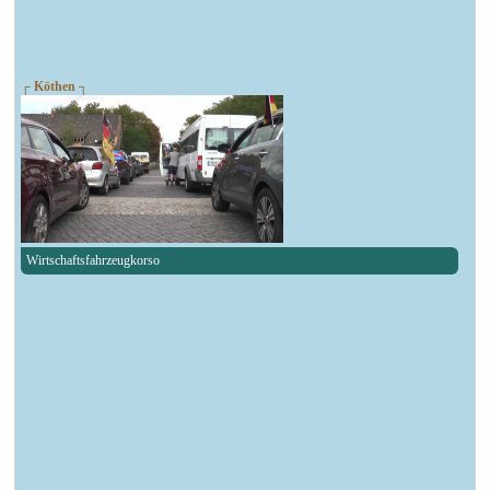
┌ Köthen ┐
Wirtschaftsfahrzeugkorso