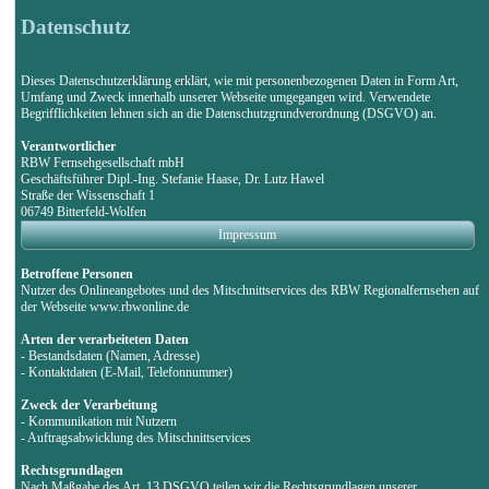
Datenschutz
Dieses Datenschutzerklärung erklärt, wie mit personenbezogenen Daten in Form Art,
Umfang und Zweck innerhalb unserer Webseite umgegangen wird. Verwendete
Begrifflichkeiten lehnen sich an die Datenschutzgrundverordnung (DSGVO) an.
Verantwortlicher
RBW Fernsehgesellschaft mbH
Geschäftsführer Dipl.-Ing. Stefanie Haase, Dr. Lutz Hawel
Straße der Wissenschaft 1
06749 Bitterfeld-Wolfen
Impressum
Betroffene Personen
Nutzer des Onlineangebotes und des Mitschnittservices des RBW Regionalfernsehen auf
der Webseite www.rbwonline.de
Arten der verarbeiteten Daten
- Bestandsdaten (Namen, Adresse)
- Kontaktdaten (E-Mail, Telefonnummer)
Zweck der Verarbeitung
- Kommunikation mit Nutzern
- Auftragsabwicklung des Mitschnittservices
Rechtsgrundlagen
Nach Maßgabe des Art. 13 DSGVO teilen wir die Rechtsgrundlagen unserer