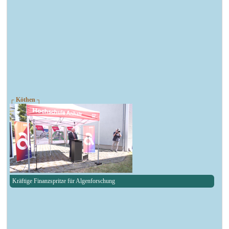
┌ Köthen ┐
Kräftige Finanzspritze für Algenforschung