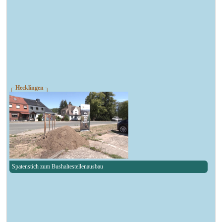
┌ Hecklingen ┐
Spatenstich zum Bushaltestellenausbau