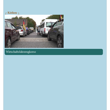
┌ Köthen ┐
Wirtschaftsfahrzeugkorso