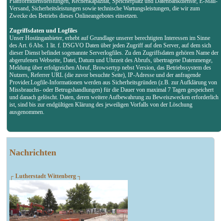
Plattformdienstleistungen, Rechenkapazität, Speicherplatz und Datenbankdienste, E-Mail-
Versand, Sicherheitsleistungen sowie technische Wartungsleistungen, die wir zum
Zwecke des Betriebs dieses Onlineangebotes einsetzen.
Zugriffsdaten und Logfiles
Unser Hostinganbieter, erhebt auf Grundlage unserer berechtigten Interessen im Sinne
des Art. 6 Abs. 1 lit. f. DSGVO Daten über jeden Zugriff auf den Server, auf dem sich
dieser Dienst befindet sogenannte Serverlogfiles. Zu den Zugriffsdaten gehören Name der
abgerufenen Webseite, Datei, Datum und Uhrzeit des Abrufs, übertragene Datenmenge,
Meldung über erfolgreichen Abruf, Browsertyp nebst Version, das Betriebssystem des
Nutzers, Referrer URL (die zuvor besuchte Seite), IP-Adresse und der anfragende
Provider.Logfile-Informationen werden aus Sicherheitsgründen (z.B. zur Aufklärung von
Missbrauchs- oder Betrugshandlungen) für die Dauer von maximal 7 Tagen gespeichert
und danach gelöscht. Daten, deren weitere Aufbewahrung zu Beweiszwecken erforderlich
ist, sind bis zur endgültigen Klärung des jeweiligen Vorfalls von der Löschung
ausgenommen.
Nachrichten
┌ Lutherstadt Wittenberg ┐