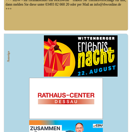
+++ RBW - Ihr Heimatsender mit Reichweite * Haben Sie Themenvorschläge für uns,
dann melden Sie diese unter 03493 82 660 20 oder per Mail an info@rbwonline.de
+++
+++ Fußball Oberliga Süd 1. Spieltag: SG Union Sandersdorf - VfB 1921 Krieschow
3:1 (1:0) +++
Anzeige