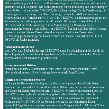
Datenverarbeitungen mit. Sofern die Rechtsgrundlage in der Datenschutzerklärung nicht
genannt wird, gilt Folgendes: Die Rechtsgrundlage für die Einholung von Einwilligungen
ist Art. 6 Abs. 1 lit. a und Art. 7 DSGVO, die Rechtsgrundlage für die Verarbeitung zur
Erfüllung unserer Leistungen und Durchführung vertraglicher Maßnahmen sowie
Beantwortung von Anfragen ist Art. 6 Abs. 1 lit. b DSGVO, die Rechtsgrundlage für die
Verarbeitung zur Erfüllung unserer rechtlichen Verpflichtungen ist Art. 6 Abs. 1 lit. c
DSGVO, und die Rechtsgrundlage für die Verarbeitung zur Wahrung unserer
berechtigten Interessen ist Art. 6 Abs. 1 lit. f DSGVO. Für den Fall, dass lebenswichtige
Interessen der betroffenen Person oder einer anderen natürlichen Person eine
Verarbeitung personenbezogener Daten erforderlich machen, dient Art. 6 Abs. 1 lit. d
DSGVO als Rechtsgrundlage.
Sicherheitsmaßnahmen
Wir treffen nach Maßgabe des Art. 32 DSGVO unter Berücksichtigung des Stands der
Technik geeignete technische und organisatorische Maßnahmen, um ein dem Risiko
angemessenes Schutzniveau zu gewährleisten.
Zusammenarbeit Dritten
Derzeit besteht keine Zusammenarbeit mit Dritten, die personengebundene Daten
übermittelt bekommen. Unser Hostinganbieter ermittelt Zugriffsdaten.
Rechte der betroffenen Personen
Sie haben das Recht, eine Bestätigung darüber zu verlangen, ob betreffende Daten
verarbeitet werden und auf Auskunft über diese Daten sowie auf weitere Informationen
und Kopie der Daten entsprechend Art. 15 DSGVO. Sie haben entsprechend. Art. 16
DSGVO das Recht, die Vervollständigung der Sie betreffenden Daten oder die
Berichtigung der Sie betreffenden unrichtigen Daten zu verlangen. Sie haben nach
Maßgabe des Art. 17 DSGVO das Recht zu verlangen, dass betreffende Daten
unverzüglich gelöscht werden, bzw. alternativ nach Maßgabe des Art. 18 DSGVO eine
Einschränkung der Verarbeitung der Daten zu verlangen. Sie haben das Recht zu