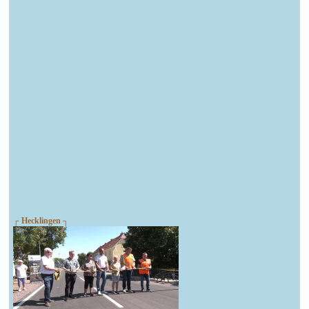
┌ Hecklingen ┐