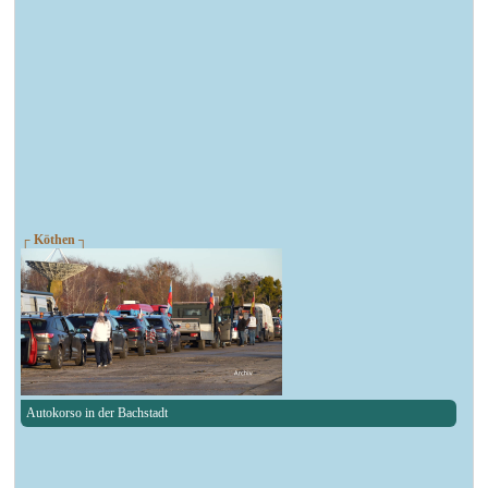
┌ Köthen ┐
Autokorso in der Bachstadt