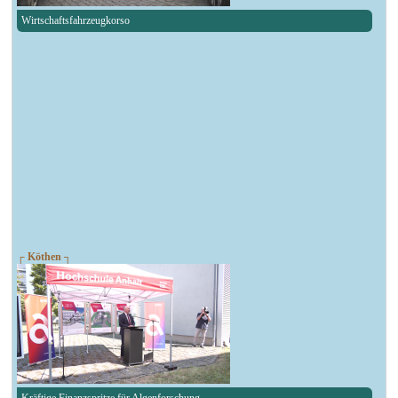
Wirtschaftsfahrzeugkorso
┌ Köthen ┐