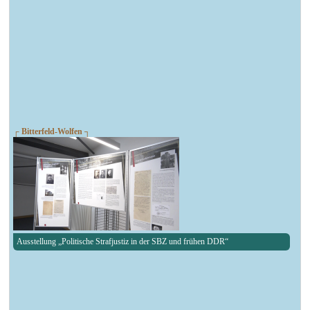
┌ Bitterfeld-Wolfen ┐
Ausstellung „Politische Strafjustiz in der SBZ und frühen DDR“