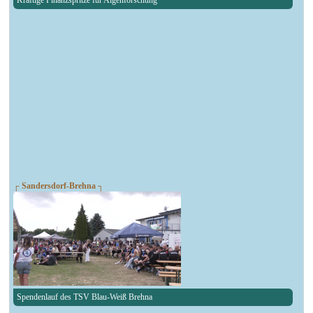
Kräftige Finanzspritze für Algenforschung
┌ Sandersdorf-Brehna ┐
Spendenlauf des TSV Blau-Weiß Brehna