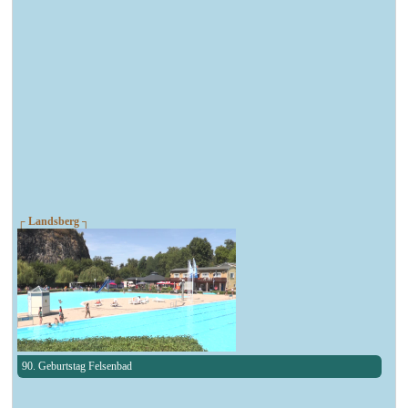
┌ Landsberg ┐
90. Geburtstag Felsenbad