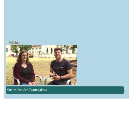
┌ Köthen ┐
Susi ist bei der Castingshow