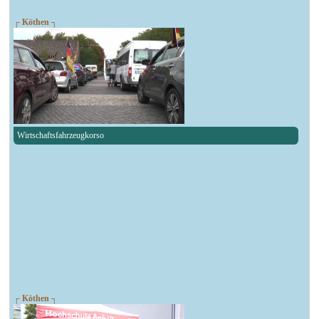
┌ Köthen ┐
Wirtschaftsfahrzeugkorso
┌ Köthen ┐