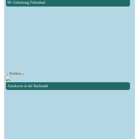
90. Geburtstag Felsenbad
┌ Köthen ┐
Autokorso in der Bachstadt