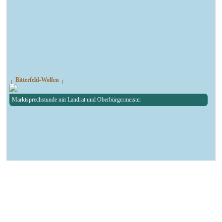
┌ Bitterfeld-Wolfen ┐
Marktsprechstunde mit Landrat und Oberbürgermeister
┌ Köthen ┐