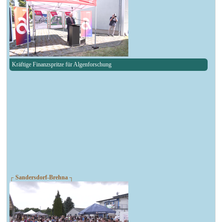
Kräftige Finanzspritze für Algenforschung
┌ Sandersdorf-Brehna ┐