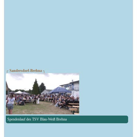
┌ Sandersdorf-Brehna ┐
Spendenlauf des TSV Blau-Weiß Brehna