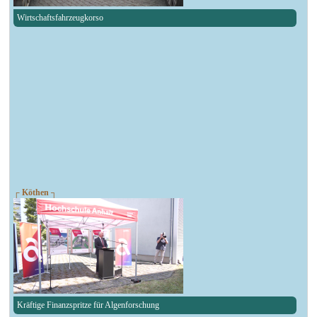
Wirtschaftsfahrzeugkorso
┌ Köthen ┐
Kräftige Finanzspritze für Algenforschung