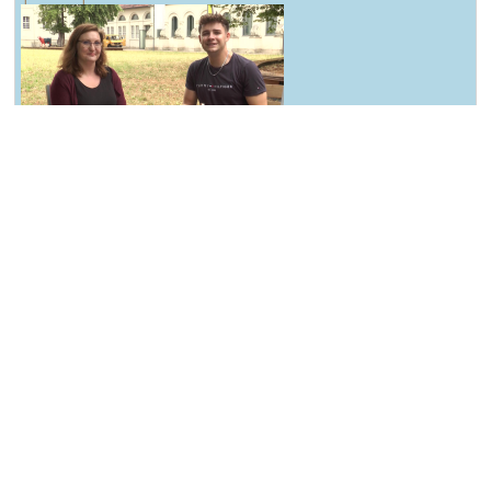
Susi ist bei der Castingshow
┌ Bitterfeld-Wolfen ┐