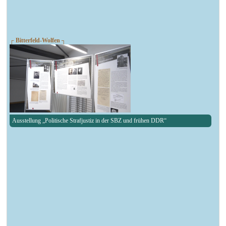
┌ Bitterfeld-Wolfen ┐
Ausstellung „Politische Strafjustiz in der SBZ und frühen DDR“