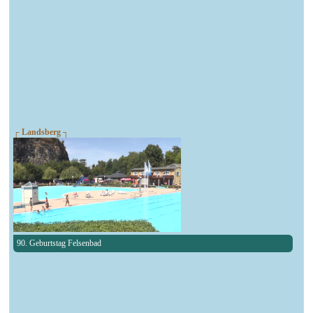
┌ Landsberg ┐
90. Geburtstag Felsenbad