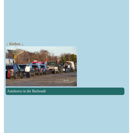
┌ Köthen ┐
Autokorso in der Bachstadt