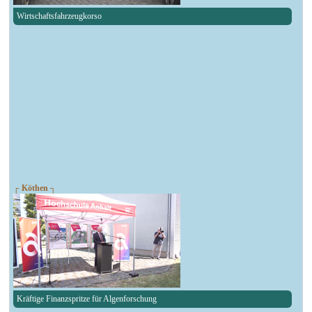
Wirtschaftsfahrzeugkorso
┌ Köthen ┐
Kräftige Finanzspritze für Algenforschung