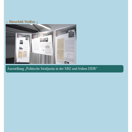
┌ Bitterfeld-Wolfen ┐
Ausstellung „Politische Strafjustiz in der SBZ und frühen DDR“