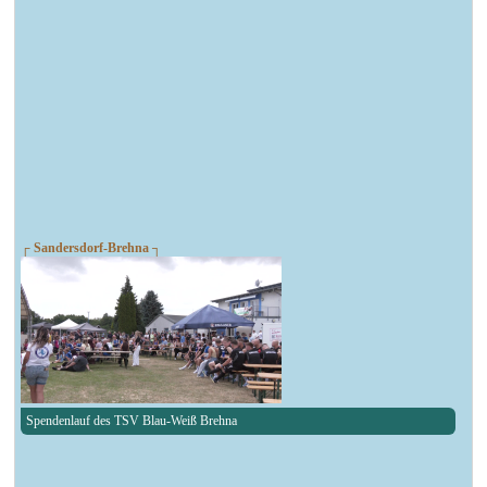
┌ Sandersdorf-Brehna ┐
Spendenlauf des TSV Blau-Weiß Brehna