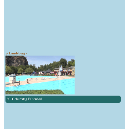
┌ Landsberg ┐
90. Geburtstag Felsenbad