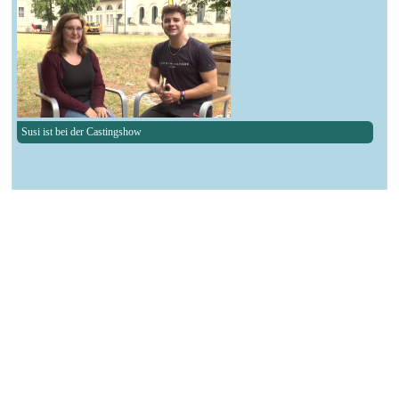
Susi ist bei der Castingshow
┌ Bitterfeld-Wolfen ┐