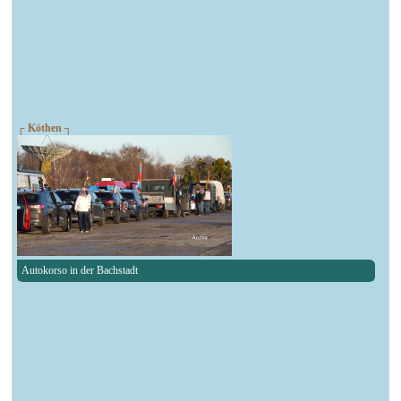
┌ Köthen ┐
Autokorso in der Bachstadt