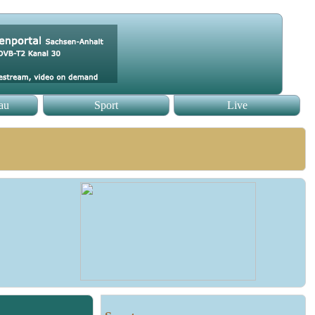
au
Sport
Live