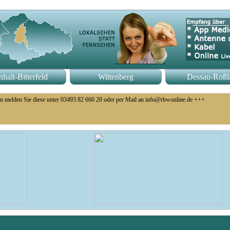
halt-Bitterfeld
Wittenberg
Dessau-Roßl
n melden Sie diese unter 03493 82 660 20 oder per Mail an info@rbwonline.de +++
o 14 Uhr +++