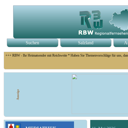
Suchen
Salzland
An
+++ RBW - Ihr Heimatsender mit Reichweite * Haben Sie Themenvorschläge für uns, dan
+++ Fußball Oberliga Süd 1. Spieltag: SG Union Sandersdorf - VfB 1921 Krieschow, S
Anzeige