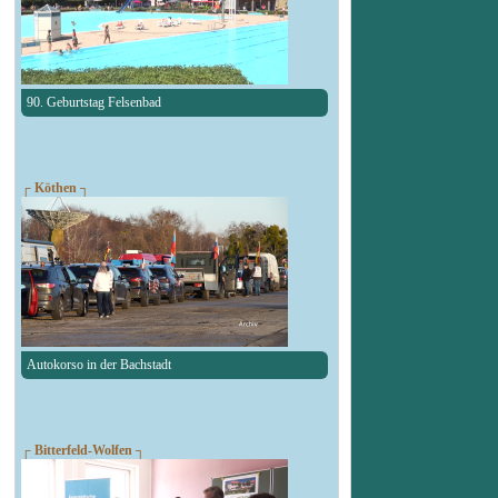
90. Geburtstag Felsenbad
┌ Köthen ┐
Autokorso in der Bachstadt
┌ Bitterfeld-Wolfen ┐