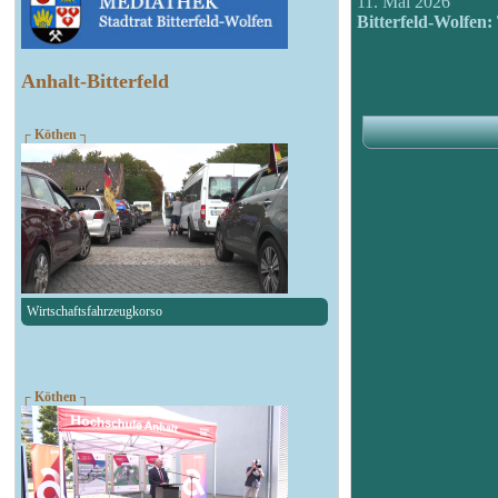
11. Mai 2026
Bitterfeld-Wolfen:
Anhalt-Bitterfeld
┌ Köthen ┐
Wirtschaftsfahrzeugkorso
┌ Köthen ┐