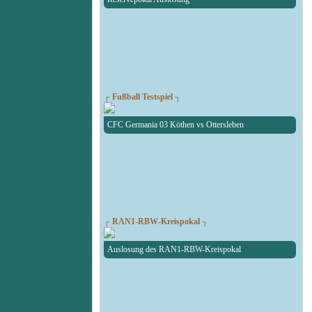
┌ Fußball Testspiel ┐
CFC Germania 03 Köthen vs Ottersleben
┌ RAN1-RBW-Kreispokal ┐
Auslosung des RAN1-RBW-Kreispokal