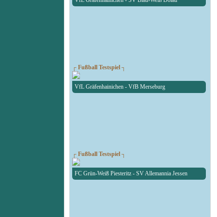
VfL Gräfenhainichen - SV Blau-Weiß Dölau
┌ Fußball Testspiel ┐
VfL Gräfenhainichen - VfB Merseburg
┌ Fußball Testspiel ┐
FC Grün-Weiß Piesteritz - SV Allemannia Jessen