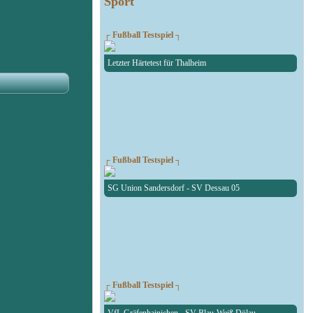
Sport
┌ Fußball Testspiel ┐
Letzter Härtetest für Thalheim
┌ Fußball Testspiel ┐
SG Union Sandersdorf - SV Dessau 05
┌ Fußball Testspiel ┐