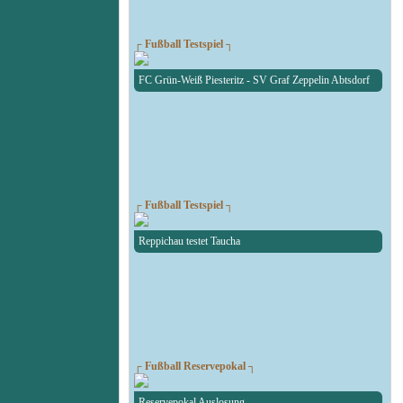
┌ Fußball Testspiel ┐
FC Grün-Weiß Piesteritz - SV Graf Zeppelin Abtsdorf
┌ Fußball Testspiel ┐
Reppichau testet Taucha
┌ Fußball Reservepokal ┐
Reservepokal Auslosung